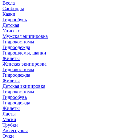
Весла
Сапборды
Каяки
Гидрообувь
Детская
Унисекс
Мужская экипировка
Гидрокостюмы
Гидроодежда
Гидрошлемы, шапки
Жилеты
Женская экипировка
Гидрокостюмы
Гидроодежда
Жилеты
Детская экипировка
Гидрокостюмы
Гидрообувь
Гидроодежда
Жилеты
Ласты
Маски
Трубки
Аксессуары
Очки