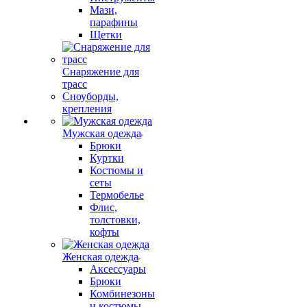
Мази,
парафины
Щетки
Снаряжение для
трасс
Сноуборды,
крепления
Мужская одежда
Брюки
Куртки
Костюмы и
сеты
Термобелье
Флис,
толстовки,
кофты
Женская одежда
Аксессуары
Брюки
Комбинезоны
и костюмы