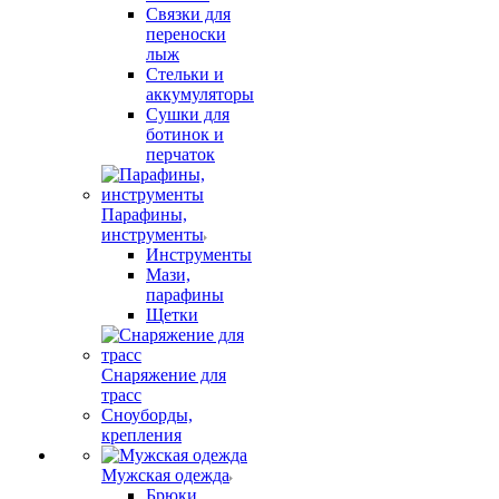
Связки для
переноски
лыж
Стельки и
аккумуляторы
Сушки для
ботинок и
перчаток
Парафины,
инструменты
Инструменты
Мази,
парафины
Щетки
Снаряжение для
трасс
Сноуборды,
крепления
Мужская одежда
Брюки