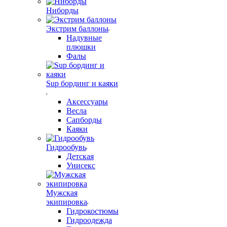
Ниборды
Экстрим баллоны
Надувные
плюшки
Фалы
Sup бординг и каяки
Аксессуары
Весла
Сапборды
Каяки
Гидрообувь
Детская
Унисекс
Мужская
экипировка
Гидрокостюмы
Гидроодежда