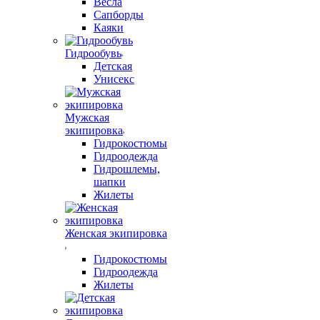
Весла
Сапборды
Каяки
Гидрообувь
Детская
Унисекс
Мужская
экипировка
Гидрокостюмы
Гидроодежда
Гидрошлемы,
шапки
Жилеты
Женская экипировка
Гидрокостюмы
Гидроодежда
Жилеты