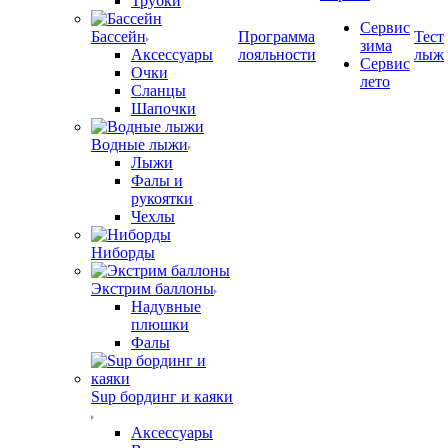
Трубки
Сервис
Бассейн
Программа
Тест
зима
Аксессуары
лояльности
лыж
Сервис
Очки
лето
Сланцы
Шапочки
Водные лыжи
Лыжи
Фалы и
рукоятки
Чехлы
Ниборды
Экстрим баллоны
Надувные
плюшки
Фалы
Sup бординг и каяки
Аксессуары