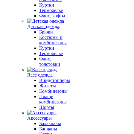
Куртки
Термобелье
Флис, кофты
Детская одежда
Брюки
Костюмы и
комбинезоны
Куртки
Термобелье
Флис,
толстовки
Race одежда
Виндстопперы
Жилеты
Комбинезоны
Плащи,
комбинезоны
Шорты
Аксессуары
Балаклавы
Банданы