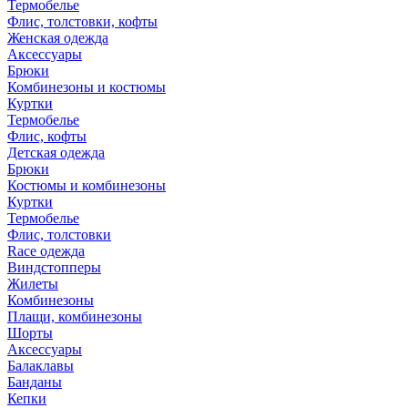
Термобелье
Флис, толстовки, кофты
Женская одежда
Аксессуары
Брюки
Комбинезоны и костюмы
Куртки
Термобелье
Флис, кофты
Детская одежда
Брюки
Костюмы и комбинезоны
Куртки
Термобелье
Флис, толстовки
Race одежда
Виндстопперы
Жилеты
Комбинезоны
Плащи, комбинезоны
Шорты
Аксессуары
Балаклавы
Банданы
Кепки