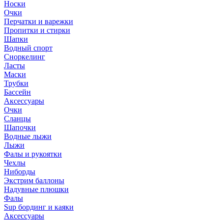
Носки
Очки
Перчатки и варежки
Пропитки и стирки
Шапки
Водный спорт
Сноркелинг
Ласты
Маски
Трубки
Бассейн
Аксессуары
Очки
Сланцы
Шапочки
Водные лыжи
Лыжи
Фалы и рукоятки
Чехлы
Ниборды
Экстрим баллоны
Надувные плюшки
Фалы
Sup бординг и каяки
Аксессуары