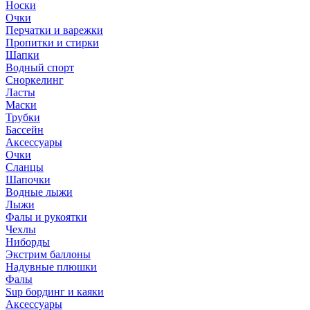
Носки
Очки
Перчатки и варежки
Пропитки и стирки
Шапки
Водный спорт
Сноркелинг
Ласты
Маски
Трубки
Бассейн
Аксессуары
Очки
Сланцы
Шапочки
Водные лыжи
Лыжи
Фалы и рукоятки
Чехлы
Ниборды
Экстрим баллоны
Надувные плюшки
Фалы
Sup бординг и каяки
Аксессуары