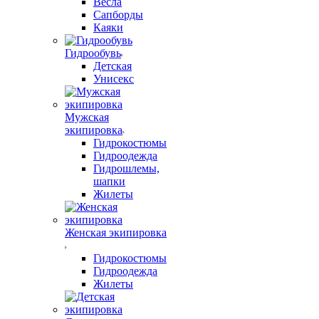
Весла
Сапборды
Каяки
Гидрообувь
Детская
Унисекс
Мужская
экипировка
Гидрокостюмы
Гидроодежда
Гидрошлемы,
шапки
Жилеты
Женская экипировка
Гидрокостюмы
Гидроодежда
Жилеты