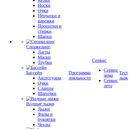
Кепки
Носки
Очки
Перчатки и
варежки
Пропитки и
стирки
Шапки
Сноркелинг
Ласты
Маски
Сервис
Трубки
Сервис
Бассейн
Программа
Тест
зима
Аксессуары
лояльности
лыж
Сервис
Очки
лето
Сланцы
Шапочки
Водные лыжи
Лыжи
Фалы и
рукоятки
Чехлы