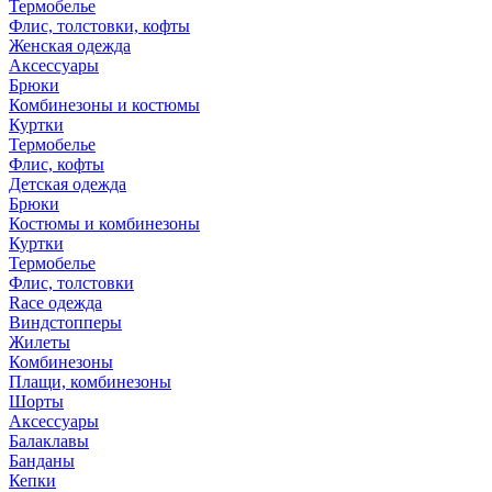
Термобелье
Флис, толстовки, кофты
Женская одежда
Аксессуары
Брюки
Комбинезоны и костюмы
Куртки
Термобелье
Флис, кофты
Детская одежда
Брюки
Костюмы и комбинезоны
Куртки
Термобелье
Флис, толстовки
Race одежда
Виндстопперы
Жилеты
Комбинезоны
Плащи, комбинезоны
Шорты
Аксессуары
Балаклавы
Банданы
Кепки