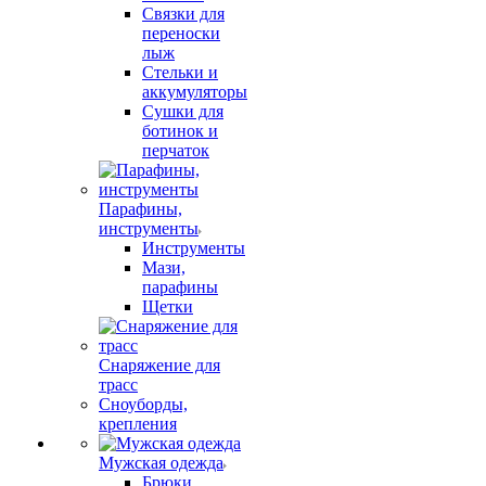
Связки для
переноски
лыж
Стельки и
аккумуляторы
Сушки для
ботинок и
перчаток
Парафины,
инструменты
Инструменты
Мази,
парафины
Щетки
Снаряжение для
трасс
Сноуборды,
крепления
Мужская одежда
Брюки