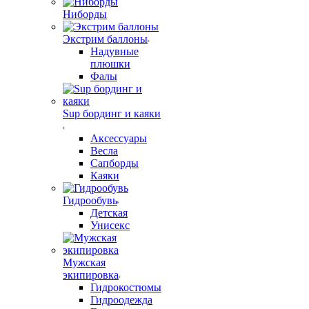
Ниборды
Экстрим баллоны
Надувные
плюшки
Фалы
Sup бординг и каяки
Аксессуары
Весла
Сапборды
Каяки
Гидрообувь
Детская
Унисекс
Мужская
экипировка
Гидрокостюмы
Гидроодежда