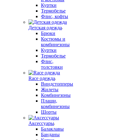
Куртки
Термобелье
Флис, кофты
Детская одежда
Брюки
Костюмы и
комбинезоны
Куртки
Термобелье
Флис,
толстовки
Race одежда
Виндстопперы
Жилеты
Комбинезоны
Плащи,
комбинезоны
Шорты
Аксессуары
Балаклавы
Банданы