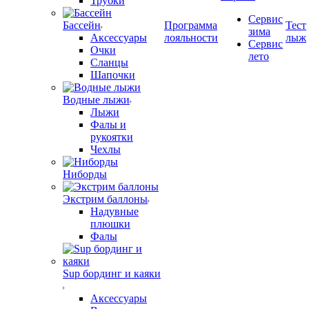
Трубки
Сервис
Бассейн
Программа
Тест
зима
Аксессуары
лояльности
лыж
Сервис
Очки
лето
Сланцы
Шапочки
Водные лыжи
Лыжи
Фалы и
рукоятки
Чехлы
Ниборды
Экстрим баллоны
Надувные
плюшки
Фалы
Sup бординг и каяки
Аксессуары