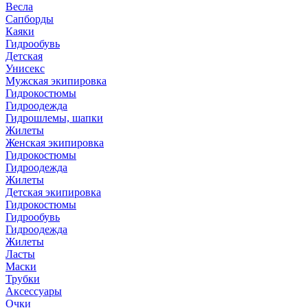
Весла
Сапборды
Каяки
Гидрообувь
Детская
Унисекс
Мужская экипировка
Гидрокостюмы
Гидроодежда
Гидрошлемы, шапки
Жилеты
Женская экипировка
Гидрокостюмы
Гидроодежда
Жилеты
Детская экипировка
Гидрокостюмы
Гидрообувь
Гидроодежда
Жилеты
Ласты
Маски
Трубки
Аксессуары
Очки