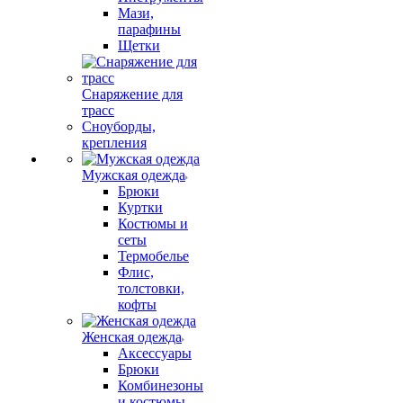
Мази,
парафины
Щетки
Снаряжение для
трасс
Сноуборды,
крепления
Мужская одежда
Брюки
Куртки
Костюмы и
сеты
Термобелье
Флис,
толстовки,
кофты
Женская одежда
Аксессуары
Брюки
Комбинезоны
и костюмы