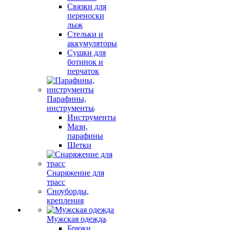
Связки для
переноски
лыж
Стельки и
аккумуляторы
Сушки для
ботинок и
перчаток
Парафины,
инструменты
Инструменты
Мази,
парафины
Щетки
Снаряжение для
трасс
Сноуборды,
крепления
Мужская одежда
Брюки