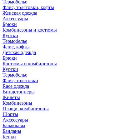
Термобелье
Флис, толстовки, кофты
Женская одежда
Аксессуары
Брюки
Комбинезоны и костюмы
Куртки
Термобелье
Флис, кофты
Детская одежда
Брюки
Костюмы и комбинезоны
Куртки
Термобелье
Флис, толстовки
Race одежда
Виндстопперы
Жилеты
Комбинезоны
Плащи, комбинезоны
Шорты
Аксессуары
Балаклавы
Банданы
Кепки