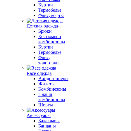
Куртки
Термобелье
Флис, кофты
Детская одежда
Брюки
Костюмы и
комбинезоны
Куртки
Термобелье
Флис,
толстовки
Race одежда
Виндстопперы
Жилеты
Комбинезоны
Плащи,
комбинезоны
Шорты
Аксессуары
Балаклавы
Банданы