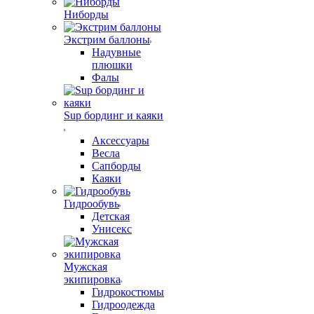
Ниборды
Экстрим баллоны
Надувные
плюшки
Фалы
Sup бординг и каяки
Аксессуары
Весла
Сапборды
Каяки
Гидрообувь
Детская
Унисекс
Мужская
экипировка
Гидрокостюмы
Гидроодежда