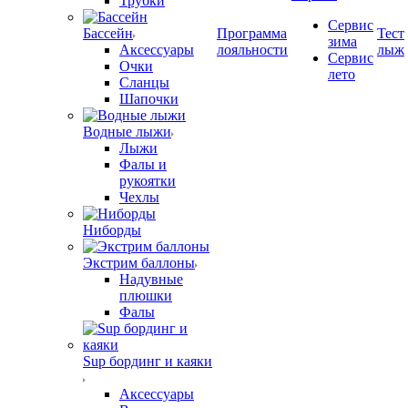
Трубки
Сервис
Бассейн
Программа
Тест
зима
Аксессуары
лояльности
лыж
Сервис
Очки
лето
Сланцы
Шапочки
Водные лыжи
Лыжи
Фалы и
рукоятки
Чехлы
Ниборды
Экстрим баллоны
Надувные
плюшки
Фалы
Sup бординг и каяки
Аксессуары