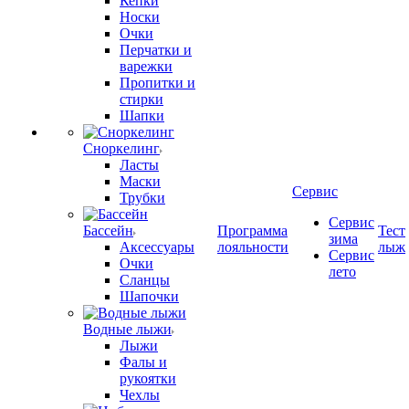
Кепки
Носки
Очки
Перчатки и
варежки
Пропитки и
стирки
Шапки
Сноркелинг
Ласты
Маски
Сервис
Трубки
Сервис
Бассейн
Программа
Тест
зима
Аксессуары
лояльности
лыж
Сервис
Очки
лето
Сланцы
Шапочки
Водные лыжи
Лыжи
Фалы и
рукоятки
Чехлы