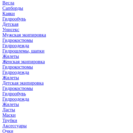
Весла
Сапборды
Каяки
Гидрообувь
Детская
Унисекс
Мужская экипировка
Гидрокостюмы
Гидроодежда
Гидрошлемы, шапки
Жилеты
Женская экипировка
Гидрокостюмы
Гидроодежда
Жилеты
Детская экипировка
Гидрокостюмы
Гидрообувь
Гидроодежда
Жилеты
Ласты
Маски
Трубки
Аксессуары
Очки