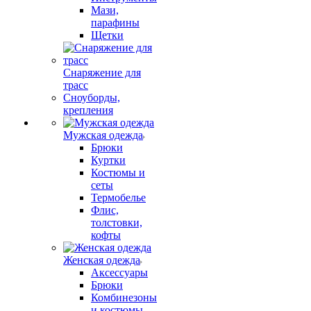
Мази,
парафины
Щетки
Снаряжение для
трасс
Сноуборды,
крепления
Мужская одежда
Брюки
Куртки
Костюмы и
сеты
Термобелье
Флис,
толстовки,
кофты
Женская одежда
Аксессуары
Брюки
Комбинезоны
и костюмы