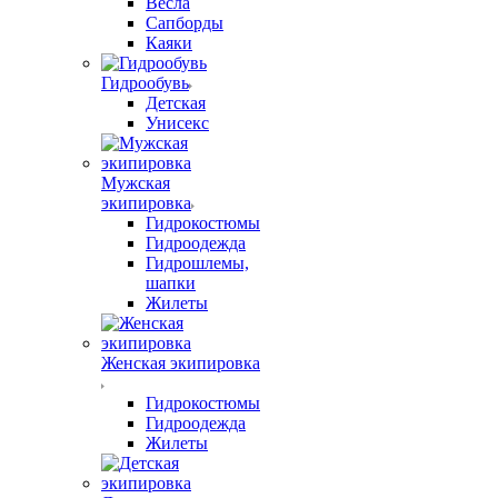
Весла
Сапборды
Каяки
Гидрообувь
Детская
Унисекс
Мужская
экипировка
Гидрокостюмы
Гидроодежда
Гидрошлемы,
шапки
Жилеты
Женская экипировка
Гидрокостюмы
Гидроодежда
Жилеты