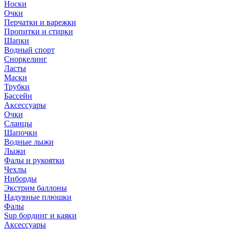
Носки
Очки
Перчатки и варежки
Пропитки и стирки
Шапки
Водный спорт
Сноркелинг
Ласты
Маски
Трубки
Бассейн
Аксессуары
Очки
Сланцы
Шапочки
Водные лыжи
Лыжи
Фалы и рукоятки
Чехлы
Ниборды
Экстрим баллоны
Надувные плюшки
Фалы
Sup бординг и каяки
Аксессуары