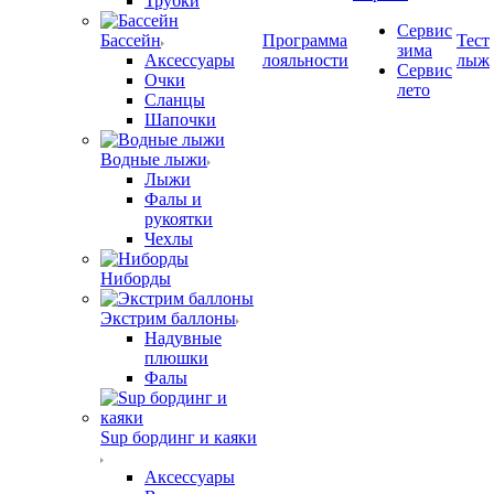
Трубки
Сервис
Бассейн
Программа
Тест
зима
Аксессуары
лояльности
лыж
Сервис
Очки
лето
Сланцы
Шапочки
Водные лыжи
Лыжи
Фалы и
рукоятки
Чехлы
Ниборды
Экстрим баллоны
Надувные
плюшки
Фалы
Sup бординг и каяки
Аксессуары