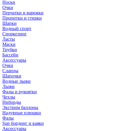
Носки
Очки
Перчатки и варежки
Пропитки и стирки
Шапки
Водный спорт
Сноркелинг
Ласты
Маски
Трубки
Бассейн
Аксессуары
Очки
Сланцы
Шапочки
Водные лыжи
Лыжи
Фалы и рукоятки
Чехлы
Ниборды
Экстрим баллоны
Надувные плюшки
Фалы
Sup бординг и каяки
Аксессуары