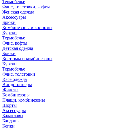
Термобелье
Флис, толстовки, кофты
Женская одежда
Аксессуары
Брюки
Комбинезоны и костюмы
Куртки
Термобелье
Флис, кофты
Детская одежда
Брюки
Костюмы и комбинезоны
Куртки
Термобелье
Флис, толстовки
Race одежда
Виндстопперы
Жилеты
Комбинезоны
Плащи, комбинезоны
Шорты
Аксессуары
Балаклавы
Банданы
Кепки