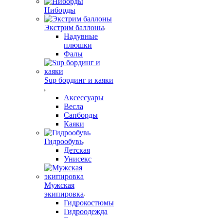
Ниборды
Экстрим баллоны
Надувные
плюшки
Фалы
Sup бординг и каяки
Аксессуары
Весла
Сапборды
Каяки
Гидрообувь
Детская
Унисекс
Мужская
экипировка
Гидрокостюмы
Гидроодежда