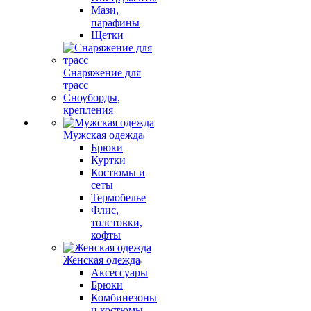
Мази,
парафины
Щетки
Снаряжение для
трасс
Сноуборды,
крепления
Мужская одежда
Брюки
Куртки
Костюмы и
сеты
Термобелье
Флис,
толстовки,
кофты
Женская одежда
Аксессуары
Брюки
Комбинезоны
и костюмы