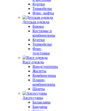
Куртки
Термобелье
Флис, кофты
Детская одежда
Брюки
Костюмы и
комбинезоны
Куртки
Термобелье
Флис,
толстовки
Race одежда
Виндстопперы
Жилеты
Комбинезоны
Плащи,
комбинезоны
Шорты
Аксессуары
Балаклавы
Банданы