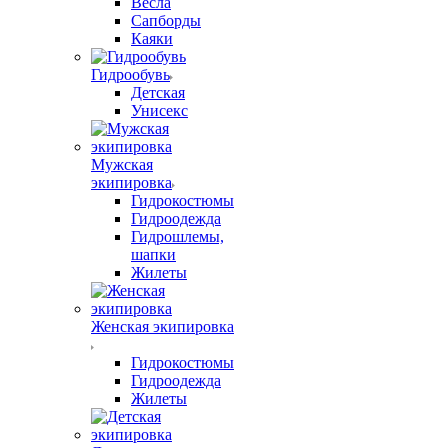
Весла
Сапборды
Каяки
Гидрообувь
Детская
Унисекс
Мужская
экипировка
Гидрокостюмы
Гидроодежда
Гидрошлемы,
шапки
Жилеты
Женская экипировка
Гидрокостюмы
Гидроодежда
Жилеты