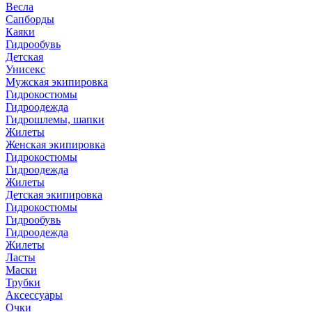
Весла
Сапборды
Каяки
Гидрообувь
Детская
Унисекс
Мужская экипировка
Гидрокостюмы
Гидроодежда
Гидрошлемы, шапки
Жилеты
Женская экипировка
Гидрокостюмы
Гидроодежда
Жилеты
Детская экипировка
Гидрокостюмы
Гидрообувь
Гидроодежда
Жилеты
Ласты
Маски
Трубки
Аксессуары
Очки