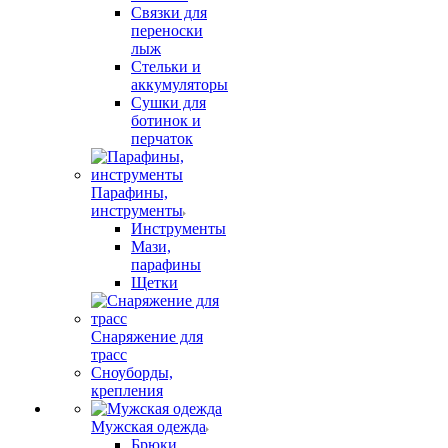
Связки для
переноски
лыж
Стельки и
аккумуляторы
Сушки для
ботинок и
перчаток
Парафины,
инструменты
Инструменты
Мази,
парафины
Щетки
Снаряжение для
трасс
Сноуборды,
крепления
Мужская одежда
Брюки