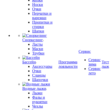
Кепки
Носки
Очки
Перчатки и
варежки
Пропитки и
стирки
Шапки
Сноркелинг
Ласты
Маски
Сервис
Трубки
Сервис
Бассейн
Программа
Тест
зима
Аксессуары
лояльности
лыж
Сервис
Очки
лето
Сланцы
Шапочки
Водные лыжи
Лыжи
Фалы и
рукоятки
Чехлы