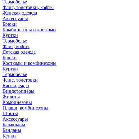
Термобелье
Флис, толстовки, кофты
Женская одежда
Аксессуары
Брюки
Комбинезоны и костюмы
Куртки
Термобелье
Флис, кофты
Детская одежда
Брюки
Костюмы и комбинезоны
Куртки
Термобелье
Флис, толстовки
Race одежда
Виндстопперы
Жилеты
Комбинезоны
Плащи, комбинезоны
Шорты
Аксессуары
Балаклавы
Банданы
Кепки