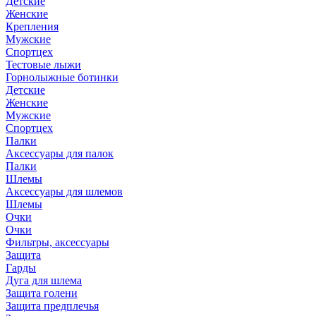
Детские
Женские
Крепления
Мужские
Спортцех
Тестовые лыжи
Горнолыжные ботинки
Детские
Женские
Мужские
Спортцех
Палки
Аксессуары для палок
Палки
Шлемы
Аксессуары для шлемов
Шлемы
Очки
Очки
Фильтры, аксессуары
Защита
Гарды
Дуга для шлема
Защита голени
Защита предплечья