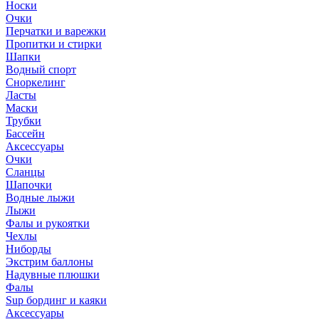
Носки
Очки
Перчатки и варежки
Пропитки и стирки
Шапки
Водный спорт
Сноркелинг
Ласты
Маски
Трубки
Бассейн
Аксессуары
Очки
Сланцы
Шапочки
Водные лыжи
Лыжи
Фалы и рукоятки
Чехлы
Ниборды
Экстрим баллоны
Надувные плюшки
Фалы
Sup бординг и каяки
Аксессуары