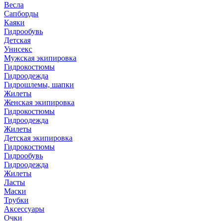
Весла
Сапборды
Каяки
Гидрообувь
Детская
Унисекс
Мужская экипировка
Гидрокостюмы
Гидроодежда
Гидрошлемы, шапки
Жилеты
Женская экипировка
Гидрокостюмы
Гидроодежда
Жилеты
Детская экипировка
Гидрокостюмы
Гидрообувь
Гидроодежда
Жилеты
Ласты
Маски
Трубки
Аксессуары
Очки