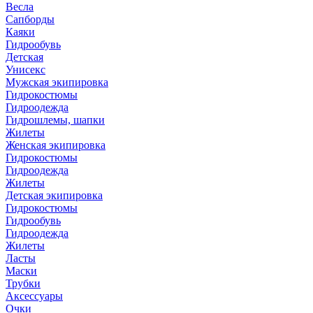
Весла
Сапборды
Каяки
Гидрообувь
Детская
Унисекс
Мужская экипировка
Гидрокостюмы
Гидроодежда
Гидрошлемы, шапки
Жилеты
Женская экипировка
Гидрокостюмы
Гидроодежда
Жилеты
Детская экипировка
Гидрокостюмы
Гидрообувь
Гидроодежда
Жилеты
Ласты
Маски
Трубки
Аксессуары
Очки