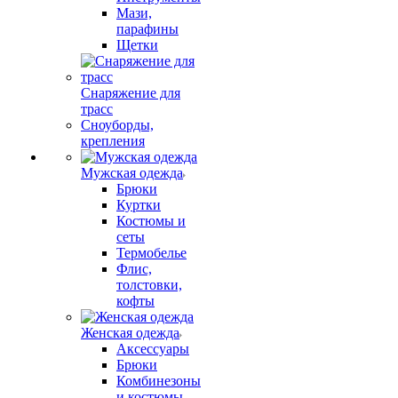
Мази,
парафины
Щетки
Снаряжение для
трасс
Сноуборды,
крепления
Мужская одежда
Брюки
Куртки
Костюмы и
сеты
Термобелье
Флис,
толстовки,
кофты
Женская одежда
Аксессуары
Брюки
Комбинезоны
и костюмы