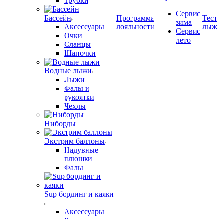
Трубки
Сервис
Бассейн
Программа
Тест
зима
Аксессуары
лояльности
лыж
Сервис
Очки
лето
Сланцы
Шапочки
Водные лыжи
Лыжи
Фалы и
рукоятки
Чехлы
Ниборды
Экстрим баллоны
Надувные
плюшки
Фалы
Sup бординг и каяки
Аксессуары