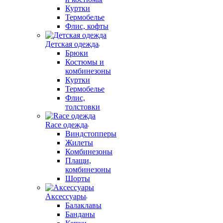
Куртки
Термобелье
Флис, кофты
Детская одежда
Брюки
Костюмы и
комбинезоны
Куртки
Термобелье
Флис,
толстовки
Race одежда
Виндстопперы
Жилеты
Комбинезоны
Плащи,
комбинезоны
Шорты
Аксессуары
Балаклавы
Банданы