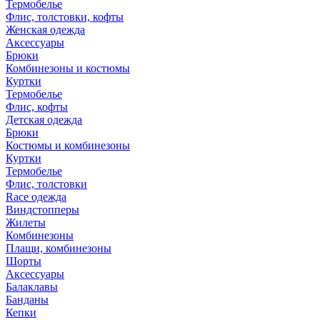
Термобелье
Флис, толстовки, кофты
Женская одежда
Аксессуары
Брюки
Комбинезоны и костюмы
Куртки
Термобелье
Флис, кофты
Детская одежда
Брюки
Костюмы и комбинезоны
Куртки
Термобелье
Флис, толстовки
Race одежда
Виндстопперы
Жилеты
Комбинезоны
Плащи, комбинезоны
Шорты
Аксессуары
Балаклавы
Банданы
Кепки