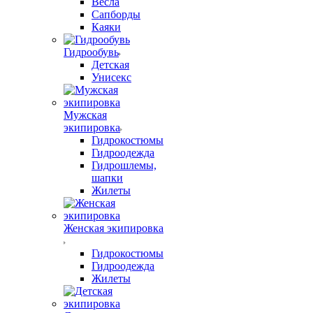
Весла
Сапборды
Каяки
Гидрообувь
Детская
Унисекс
Мужская
экипировка
Гидрокостюмы
Гидроодежда
Гидрошлемы,
шапки
Жилеты
Женская экипировка
Гидрокостюмы
Гидроодежда
Жилеты