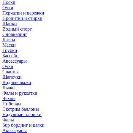
Носки
Очки
Перчатки и варежки
Пропитки и стирки
Шапки
Водный спорт
Сноркелинг
Ласты
Маски
Трубки
Бассейн
Аксессуары
Очки
Сланцы
Шапочки
Водные лыжи
Лыжи
Фалы и рукоятки
Чехлы
Ниборды
Экстрим баллоны
Надувные плюшки
Фалы
Sup бординг и каяки
Аксессуары