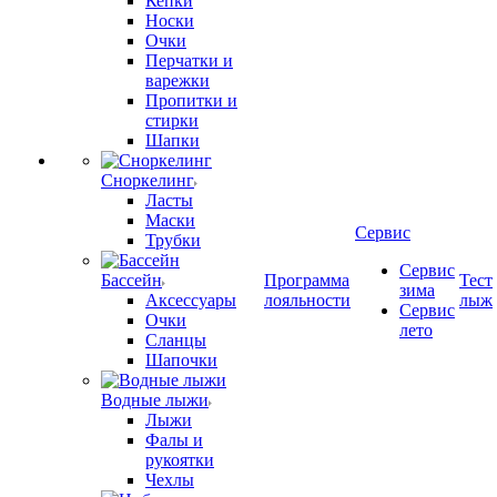
Кепки
Носки
Очки
Перчатки и
варежки
Пропитки и
стирки
Шапки
Сноркелинг
Ласты
Маски
Сервис
Трубки
Сервис
Бассейн
Программа
Тест
зима
Аксессуары
лояльности
лыж
Сервис
Очки
лето
Сланцы
Шапочки
Водные лыжи
Лыжи
Фалы и
рукоятки
Чехлы