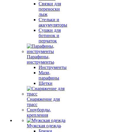
Связки для
переноски
лыж
Стельки и
аккумуляторы
Сушки для
ботинок и
перчаток
Парафины,
инструменты
Инструменты
Мази,
парафины
Щетки
Снаряжение для
трасс
Сноуборды,
крепления
Мужская одежда
Брюки