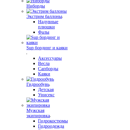
Ниборды
Экстрим баллоны
Надувные
плюшки
Фалы
Sup бординг и каяки
Аксессуары
Весла
Сапборды
Каяки
Гидрообувь
Детская
Унисекс
Мужская
экипировка
Гидрокостюмы
Гидроодежда