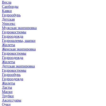
Весла
Сапборды
Каяки
Гидрообувь
Детская
Унисекс
Мужская экипировка
Гидрокостюмы
Гидроодежда
Гидрошлемы, шапки
Жилеты
Женская экипировка
Гидрокостюмы
Гидроодежда
Жилеты
Детская экипировка
Гидрокостюмы
Гидрообувь
Гидроодежда
Жилеты
Ласты
Маски
Трубки
Аксессуары
Очки