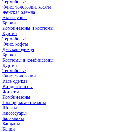
Термобелье
Флис, толстовки, кофты
Женская одежда
Аксессуары
Брюки
Комбинезоны и костюмы
Куртки
Термобелье
Флис, кофты
Детская одежда
Брюки
Костюмы и комбинезоны
Куртки
Термобелье
Флис, толстовки
Race одежда
Виндстопперы
Жилеты
Комбинезоны
Плащи, комбинезоны
Шорты
Аксессуары
Балаклавы
Банданы
Кепки