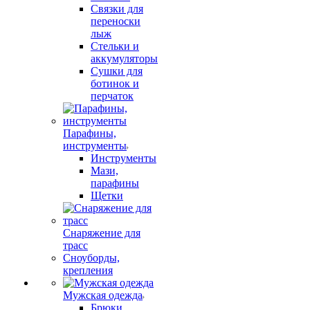
Связки для
переноски
лыж
Стельки и
аккумуляторы
Сушки для
ботинок и
перчаток
Парафины,
инструменты
Инструменты
Мази,
парафины
Щетки
Снаряжение для
трасс
Сноуборды,
крепления
Мужская одежда
Брюки