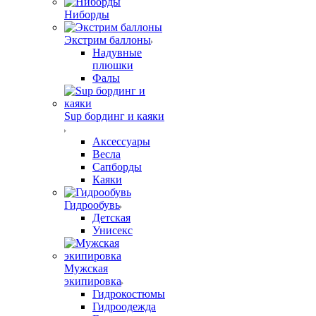
Ниборды
Экстрим баллоны
Надувные
плюшки
Фалы
Sup бординг и каяки
Аксессуары
Весла
Сапборды
Каяки
Гидрообувь
Детская
Унисекс
Мужская
экипировка
Гидрокостюмы
Гидроодежда