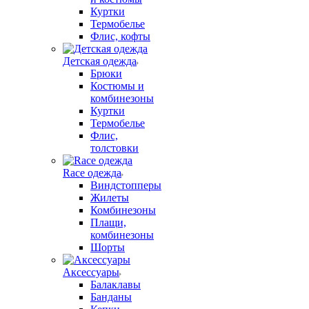
Куртки
Термобелье
Флис, кофты
Детская одежда
Брюки
Костюмы и
комбинезоны
Куртки
Термобелье
Флис,
толстовки
Race одежда
Виндстопперы
Жилеты
Комбинезоны
Плащи,
комбинезоны
Шорты
Аксессуары
Балаклавы
Банданы