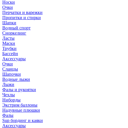
Носки
Очки
Перчатки и варежки
Пропитки и стирки
Шапки
Водный спорт
Сноркелинг
Ласты
Маски
Трубки
Бассейн
Аксессуары
Очки
Сланцы
Шапочки
Водные лыжи
Лыжи
Фалы и рукоятки
Чехлы
Ниборды
Экстрим баллоны
Надувные плюшки
Фалы
Sup бординг и каяки
Аксессуары