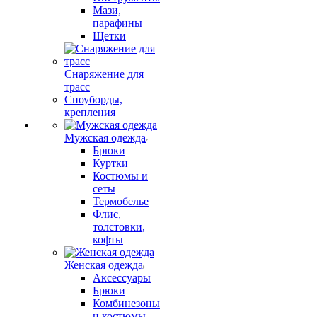
Мази,
парафины
Щетки
Снаряжение для
трасс
Сноуборды,
крепления
Мужская одежда
Брюки
Куртки
Костюмы и
сеты
Термобелье
Флис,
толстовки,
кофты
Женская одежда
Аксессуары
Брюки
Комбинезоны
и костюмы