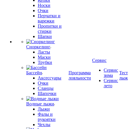
Кепки
Носки
Очки
Перчатки и
варежки
Пропитки и
стирки
Шапки
Сноркелинг
Ласты
Маски
Сервис
Трубки
Сервис
Бассейн
Программа
Тест
зима
Аксессуары
лояльности
лыж
Сервис
Очки
лето
Сланцы
Шапочки
Водные лыжи
Лыжи
Фалы и
рукоятки
Чехлы