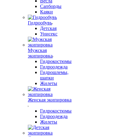
Весла
Сапборды
Каяки
Гидрообувь
Детская
Унисекс
Мужская
экипировка
Гидрокостюмы
Гидроодежда
Гидрошлемы,
шапки
Жилеты
Женская экипировка
Гидрокостюмы
Гидроодежда
Жилеты