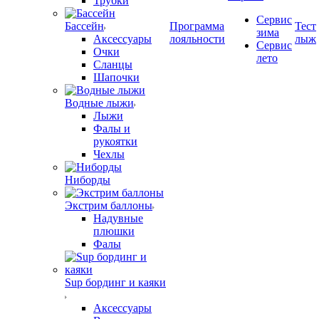
Трубки
Сервис
Бассейн
Программа
Тест
зима
Аксессуары
лояльности
лыж
Сервис
Очки
лето
Сланцы
Шапочки
Водные лыжи
Лыжи
Фалы и
рукоятки
Чехлы
Ниборды
Экстрим баллоны
Надувные
плюшки
Фалы
Sup бординг и каяки
Аксессуары