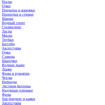
Носки
Очки
Перчатки и варежки
Пропитки и стирки
Шапки
Водный спорт
Сноркелинг
Ласты
Маски
Трубки
Бассейн
Аксессуары
Очки
Сланцы
Шапочки
Водные лыжи
Лыжи
Фалы и рукоятки
Чехлы
Ниборды
Экстрим баллоны
Надувные плюшки
Фалы
Sup бординг и каяки
Аксессуары