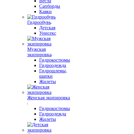
Весла
Сапборды
Каяки
Гидрообувь
Детская
Унисекс
Мужская
экипировка
Гидрокостюмы
Гидроодежда
Гидрошлемы,
шапки
Жилеты
Женская экипировка
Гидрокостюмы
Гидроодежда
Жилеты