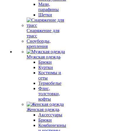
Мази,
парафины
Щетки
Снаряжение для
трасс
Сноуборды,
крепления
Мужская одежда
Брюки
Куртки
Костюмы и
сеты
Термобелье
Флис,
толстовки,
кофты
Женская одежда
Аксессуары
Брюки
Комбинезоны
и костюмы