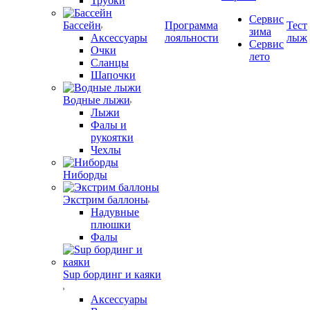
Трубки
Сервис
Бассейн
Программа
Тест
зима
Аксессуары
лояльности
лыж
Сервис
Очки
лето
Сланцы
Шапочки
Водные лыжи
Лыжи
Фалы и
рукоятки
Чехлы
Ниборды
Экстрим баллоны
Надувные
плюшки
Фалы
Sup бординг и каяки
Аксессуары