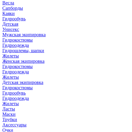
Весла
Сапборды
Каяки
Гидрообувь
Детская
Унисекс
Мужская экипировка
Гидрокостюмы
Гидроодежда
Гидрошлемы, шапки
Жилеты
Женская экипировка
Гидрокостюмы
Гидроодежда
Жилеты
Детская экипировка
Гидрокостюмы
Гидрообувь
Гидроодежда
Жилеты
Ласты
Маски
Трубки
Аксессуары
Очки