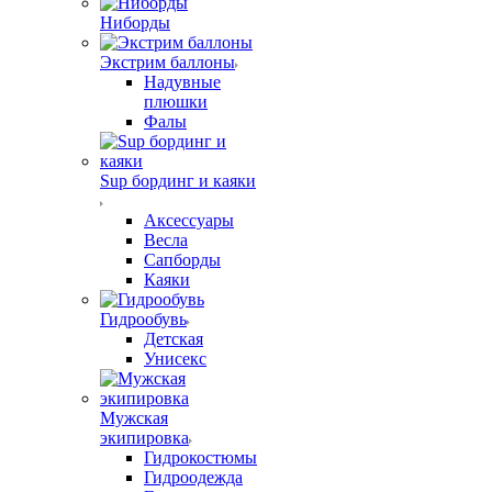
Ниборды
Экстрим баллоны
Надувные
плюшки
Фалы
Sup бординг и каяки
Аксессуары
Весла
Сапборды
Каяки
Гидрообувь
Детская
Унисекс
Мужская
экипировка
Гидрокостюмы
Гидроодежда