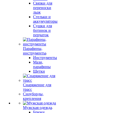
Связки для
переноски
лыж
Стельки и
аккумуляторы
Сушки для
ботинок и
перчаток
Парафины,
инструменты
Инструменты
Мази,
парафины
Щетки
Снаряжение для
трасс
Сноуборды,
крепления
Мужская одежда
Брюки