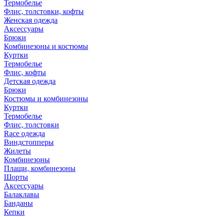
Термобелье
Флис, толстовки, кофты
Женская одежда
Аксессуары
Брюки
Комбинезоны и костюмы
Куртки
Термобелье
Флис, кофты
Детская одежда
Брюки
Костюмы и комбинезоны
Куртки
Термобелье
Флис, толстовки
Race одежда
Виндстопперы
Жилеты
Комбинезоны
Плащи, комбинезоны
Шорты
Аксессуары
Балаклавы
Банданы
Кепки