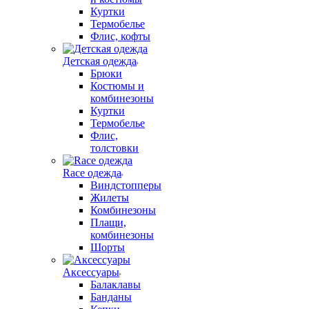
Куртки
Термобелье
Флис, кофты
Детская одежда
Брюки
Костюмы и
комбинезоны
Куртки
Термобелье
Флис,
толстовки
Race одежда
Виндстопперы
Жилеты
Комбинезоны
Плащи,
комбинезоны
Шорты
Аксессуары
Балаклавы
Банданы