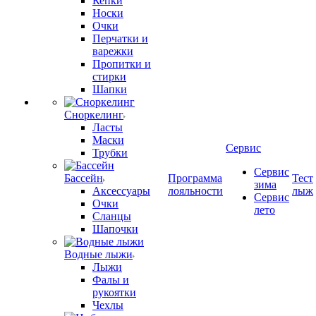
Кепки
Носки
Очки
Перчатки и
варежки
Пропитки и
стирки
Шапки
Сноркелинг
Ласты
Маски
Сервис
Трубки
Сервис
Бассейн
Программа
Тест
зима
Аксессуары
лояльности
лыж
Сервис
Очки
лето
Сланцы
Шапочки
Водные лыжи
Лыжи
Фалы и
рукоятки
Чехлы