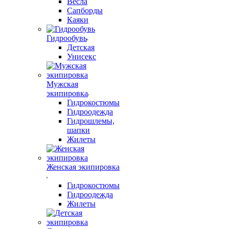
Весла
Сапборды
Каяки
Гидрообувь
Детская
Унисекс
Мужская
экипировка
Гидрокостюмы
Гидроодежда
Гидрошлемы,
шапки
Жилеты
Женская экипировка
Гидрокостюмы
Гидроодежда
Жилеты