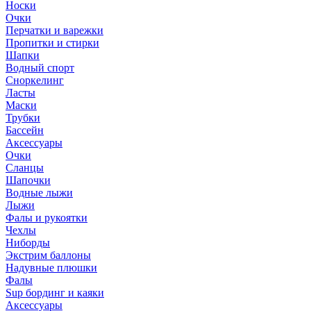
Носки
Очки
Перчатки и варежки
Пропитки и стирки
Шапки
Водный спорт
Сноркелинг
Ласты
Маски
Трубки
Бассейн
Аксессуары
Очки
Сланцы
Шапочки
Водные лыжи
Лыжи
Фалы и рукоятки
Чехлы
Ниборды
Экстрим баллоны
Надувные плюшки
Фалы
Sup бординг и каяки
Аксессуары