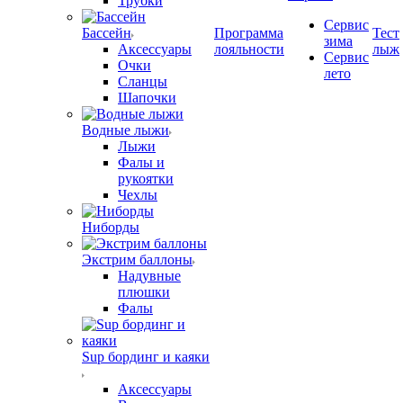
Трубки
Сервис
Бассейн
Программа
Тест
зима
Аксессуары
лояльности
лыж
Сервис
Очки
лето
Сланцы
Шапочки
Водные лыжи
Лыжи
Фалы и
рукоятки
Чехлы
Ниборды
Экстрим баллоны
Надувные
плюшки
Фалы
Sup бординг и каяки
Аксессуары