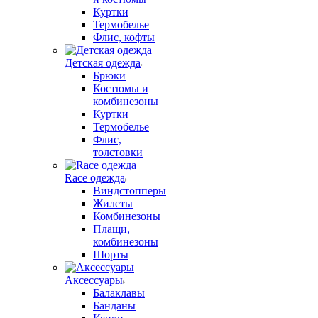
Куртки
Термобелье
Флис, кофты
Детская одежда
Брюки
Костюмы и
комбинезоны
Куртки
Термобелье
Флис,
толстовки
Race одежда
Виндстопперы
Жилеты
Комбинезоны
Плащи,
комбинезоны
Шорты
Аксессуары
Балаклавы
Банданы