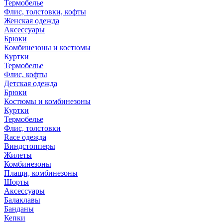
Термобелье
Флис, толстовки, кофты
Женская одежда
Аксессуары
Брюки
Комбинезоны и костюмы
Куртки
Термобелье
Флис, кофты
Детская одежда
Брюки
Костюмы и комбинезоны
Куртки
Термобелье
Флис, толстовки
Race одежда
Виндстопперы
Жилеты
Комбинезоны
Плащи, комбинезоны
Шорты
Аксессуары
Балаклавы
Банданы
Кепки