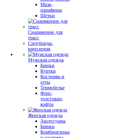
Мази,
парафины
Щетки
Снаряжение для
трасс
Сноуборды,
крепления
Мужская одежда
Брюки
Куртки
Костюмы и
сеты
Термобелье
Флис,
толстовки,
кофты
Женская одежда
Аксессуары
Брюки
Комбинезоны
и костюмы