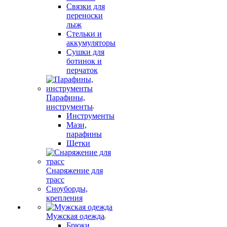
Связки для
переноски
лыж
Стельки и
аккумуляторы
Сушки для
ботинок и
перчаток
Парафины,
инструменты
Инструменты
Мази,
парафины
Щетки
Снаряжение для
трасс
Сноуборды,
крепления
Мужская одежда
Брюки