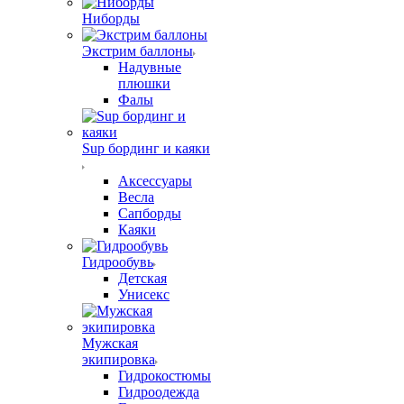
Ниборды
Экстрим баллоны
Надувные
плюшки
Фалы
Sup бординг и каяки
Аксессуары
Весла
Сапборды
Каяки
Гидрообувь
Детская
Унисекс
Мужская
экипировка
Гидрокостюмы
Гидроодежда