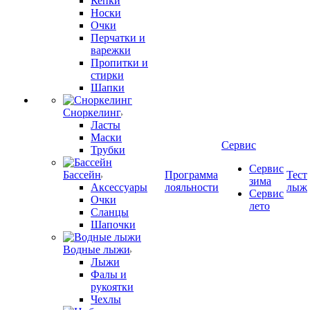
Кепки
Носки
Очки
Перчатки и
варежки
Пропитки и
стирки
Шапки
Сноркелинг
Ласты
Маски
Сервис
Трубки
Сервис
Бассейн
Программа
Тест
зима
Аксессуары
лояльности
лыж
Сервис
Очки
лето
Сланцы
Шапочки
Водные лыжи
Лыжи
Фалы и
рукоятки
Чехлы