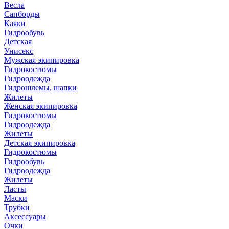
Весла
Сапборды
Каяки
Гидрообувь
Детская
Унисекс
Мужская экипировка
Гидрокостюмы
Гидроодежда
Гидрошлемы, шапки
Жилеты
Женская экипировка
Гидрокостюмы
Гидроодежда
Жилеты
Детская экипировка
Гидрокостюмы
Гидрообувь
Гидроодежда
Жилеты
Ласты
Маски
Трубки
Аксессуары
Очки