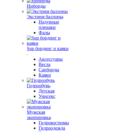
Ниборды
Экстрим баллоны
Надувные
плюшки
Фалы
Sup бординг и каяки
Аксессуары
Весла
Сапборды
Каяки
Гидрообувь
Детская
Унисекс
Мужская
экипировка
Гидрокостюмы
Гидроодежда