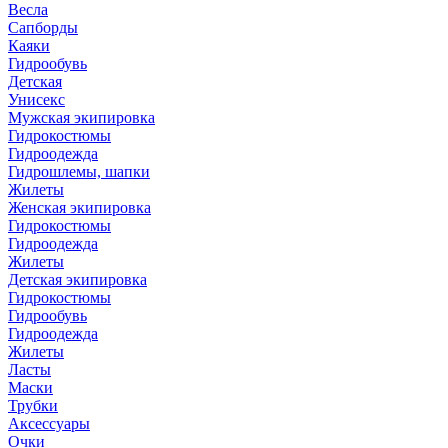
Весла
Сапборды
Каяки
Гидрообувь
Детская
Унисекс
Мужская экипировка
Гидрокостюмы
Гидроодежда
Гидрошлемы, шапки
Жилеты
Женская экипировка
Гидрокостюмы
Гидроодежда
Жилеты
Детская экипировка
Гидрокостюмы
Гидрообувь
Гидроодежда
Жилеты
Ласты
Маски
Трубки
Аксессуары
Очки