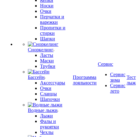
Кепки
Носки
Очки
Перчатки и
варежки
Пропитки и
стирки
Шапки
Сноркелинг
Ласты
Маски
Сервис
Трубки
Сервис
Бассейн
Программа
Тест
зима
Аксессуары
лояльности
лыж
Сервис
Очки
лето
Сланцы
Шапочки
Водные лыжи
Лыжи
Фалы и
рукоятки
Чехлы