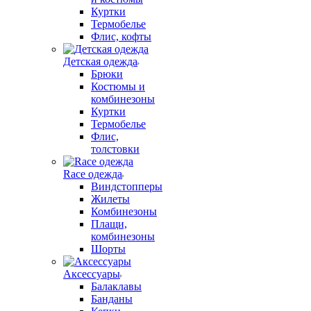
Куртки
Термобелье
Флис, кофты
Детская одежда
Брюки
Костюмы и
комбинезоны
Куртки
Термобелье
Флис,
толстовки
Race одежда
Виндстопперы
Жилеты
Комбинезоны
Плащи,
комбинезоны
Шорты
Аксессуары
Балаклавы
Банданы