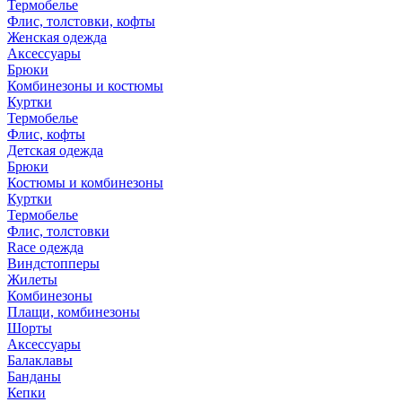
Термобелье
Флис, толстовки, кофты
Женская одежда
Аксессуары
Брюки
Комбинезоны и костюмы
Куртки
Термобелье
Флис, кофты
Детская одежда
Брюки
Костюмы и комбинезоны
Куртки
Термобелье
Флис, толстовки
Race одежда
Виндстопперы
Жилеты
Комбинезоны
Плащи, комбинезоны
Шорты
Аксессуары
Балаклавы
Банданы
Кепки