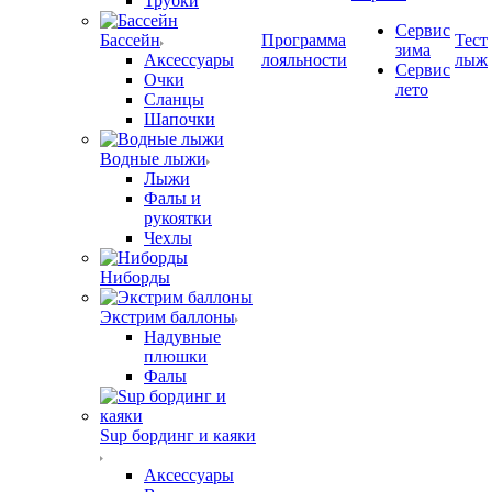
Трубки
Сервис
Бассейн
Программа
Тест
зима
Аксессуары
лояльности
лыж
Сервис
Очки
лето
Сланцы
Шапочки
Водные лыжи
Лыжи
Фалы и
рукоятки
Чехлы
Ниборды
Экстрим баллоны
Надувные
плюшки
Фалы
Sup бординг и каяки
Аксессуары