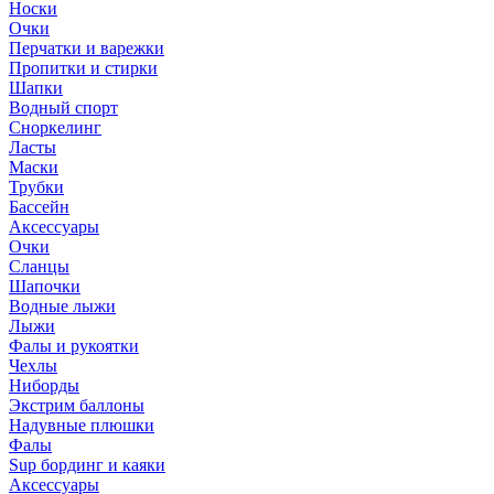
Носки
Очки
Перчатки и варежки
Пропитки и стирки
Шапки
Водный спорт
Сноркелинг
Ласты
Маски
Трубки
Бассейн
Аксессуары
Очки
Сланцы
Шапочки
Водные лыжи
Лыжи
Фалы и рукоятки
Чехлы
Ниборды
Экстрим баллоны
Надувные плюшки
Фалы
Sup бординг и каяки
Аксессуары