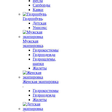
Весла
Сапборды
Каяки
Гидрообувь
Детская
Унисекс
Мужская
экипировка
Гидрокостюмы
Гидроодежда
Гидрошлемы,
шапки
Жилеты
Женская экипировка
Гидрокостюмы
Гидроодежда
Жилеты