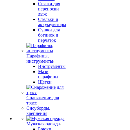
Связки для
переноски
лыж
Стельки и
аккумуляторы
Сушки для
ботинок и
перчаток
Парафины,
инструменты
Инструменты
Мази,
парафины
Щетки
Снаряжение для
трасс
Сноуборды,
крепления
Мужская одежда
Брюки