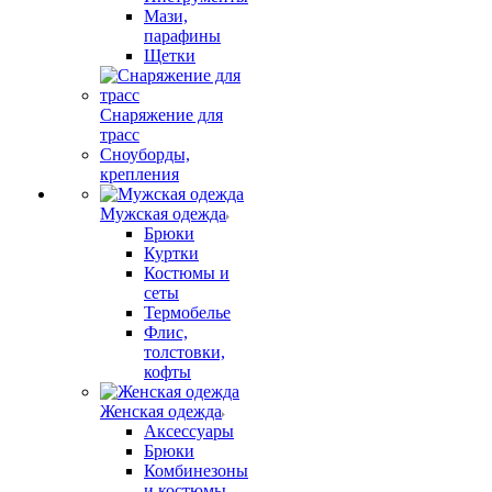
Мази,
парафины
Щетки
Снаряжение для
трасс
Сноуборды,
крепления
Мужская одежда
Брюки
Куртки
Костюмы и
сеты
Термобелье
Флис,
толстовки,
кофты
Женская одежда
Аксессуары
Брюки
Комбинезоны
и костюмы