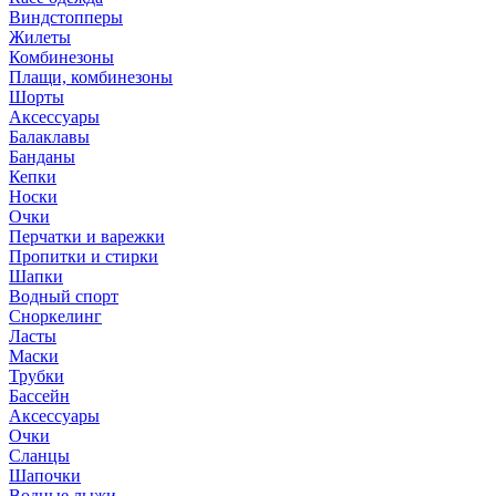
Виндстопперы
Жилеты
Комбинезоны
Плащи, комбинезоны
Шорты
Аксессуары
Балаклавы
Банданы
Кепки
Носки
Очки
Перчатки и варежки
Пропитки и стирки
Шапки
Водный спорт
Сноркелинг
Ласты
Маски
Трубки
Бассейн
Аксессуары
Очки
Сланцы
Шапочки
Водные лыжи