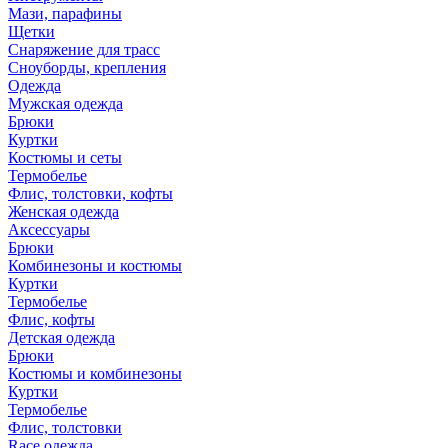
Мази, парафины
Щетки
Снаряжение для трасс
Сноуборды, крепления
Одежда
Мужская одежда
Брюки
Куртки
Костюмы и сеты
Термобелье
Флис, толстовки, кофты
Женская одежда
Аксессуары
Брюки
Комбинезоны и костюмы
Куртки
Термобелье
Флис, кофты
Детская одежда
Брюки
Костюмы и комбинезоны
Куртки
Термобелье
Флис, толстовки
Race одежда