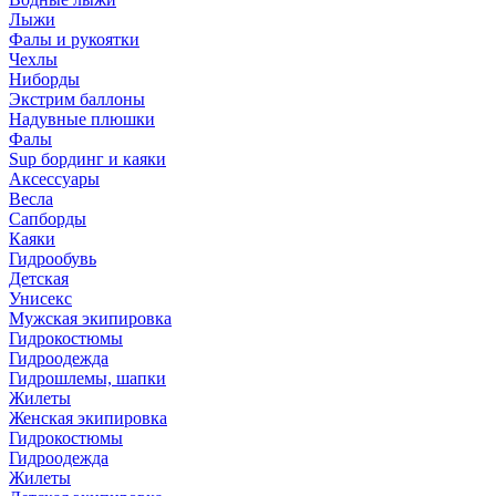
Лыжи
Фалы и рукоятки
Чехлы
Ниборды
Экстрим баллоны
Надувные плюшки
Фалы
Sup бординг и каяки
Аксессуары
Весла
Сапборды
Каяки
Гидрообувь
Детская
Унисекс
Мужская экипировка
Гидрокостюмы
Гидроодежда
Гидрошлемы, шапки
Жилеты
Женская экипировка
Гидрокостюмы
Гидроодежда
Жилеты