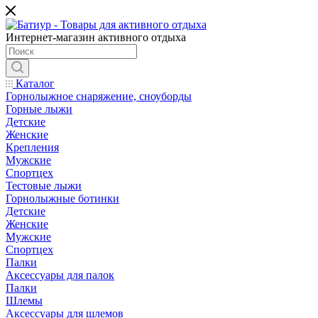
Интернет-магазин активного отдыха
Каталог
Горнолыжное снаряжение, сноуборды
Горные лыжи
Детские
Женские
Крепления
Мужские
Спортцех
Тестовые лыжи
Горнолыжные ботинки
Детские
Женские
Мужские
Спортцех
Палки
Аксессуары для палок
Палки
Шлемы
Аксессуары для шлемов