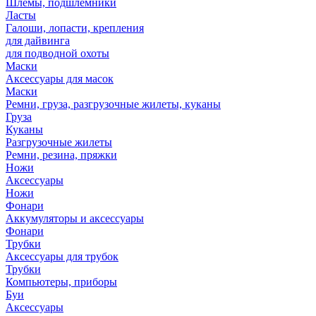
Шлемы, подшлемники
Ласты
Галоши, лопасти, крепления
для дайвинга
для подводной охоты
Маски
Аксессуары для масок
Маски
Ремни, груза, разгрузочные жилеты, куканы
Груза
Куканы
Разгрузочные жилеты
Ремни, резина, пряжки
Ножи
Аксессуары
Ножи
Фонари
Аккумуляторы и аксессуары
Фонари
Трубки
Аксессуары для трубок
Трубки
Компьютеры, приборы
Буи
Аксессуары