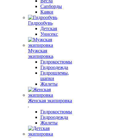
Весла
Сапборды
Каяки
Гидрообувь
Детская
Унисекс
Мужская
экипировка
Гидрокостюмы
Гидроодежда
Гидрошлемы,
шапки
Жилеты
Женская экипировка
Гидрокостюмы
Гидроодежда
Жилеты