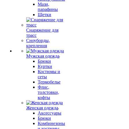
Мази,
парафины
Щетки
Снаряжение для
трасс
Сноуборды,
крепления
Мужская одежда
Брюки
Куртки
Костюмы и
сеты
Термобелье
Флис,
толстовки,
кофты
Женская одежда
Аксессуары
Брюки
Комбинезоны
и костюмы