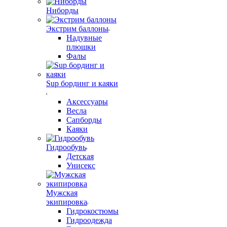
Ниборды
Экстрим баллоны
Надувные
плюшки
Фалы
Sup бординг и каяки
Аксессуары
Весла
Сапборды
Каяки
Гидрообувь
Детская
Унисекс
Мужская
экипировка
Гидрокостюмы
Гидроодежда