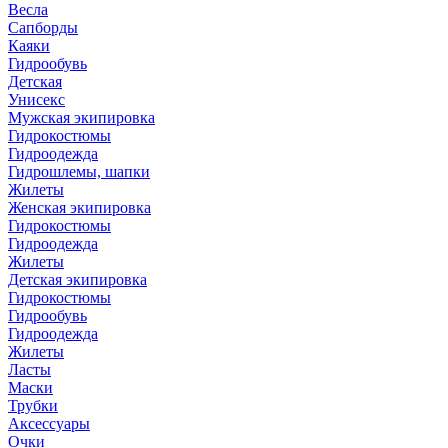
Весла
Сапборды
Каяки
Гидрообувь
Детская
Унисекс
Мужская экипировка
Гидрокостюмы
Гидроодежда
Гидрошлемы, шапки
Жилеты
Женская экипировка
Гидрокостюмы
Гидроодежда
Жилеты
Детская экипировка
Гидрокостюмы
Гидрообувь
Гидроодежда
Жилеты
Ласты
Маски
Трубки
Аксессуары
Очки