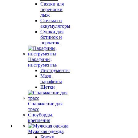
Связки для
переноски
лыж
Стельки и
аккумуляторы
Сушки для
ботинок и
перчаток
Парафины,
инструменты
Инструменты
Мази,
парафины
Щетки
Снаряжение для
трасс
Сноуборды,
крепления
Мужская одежда
Брюки