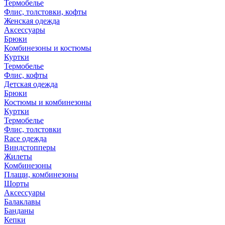
Термобелье
Флис, толстовки, кофты
Женская одежда
Аксессуары
Брюки
Комбинезоны и костюмы
Куртки
Термобелье
Флис, кофты
Детская одежда
Брюки
Костюмы и комбинезоны
Куртки
Термобелье
Флис, толстовки
Race одежда
Виндстопперы
Жилеты
Комбинезоны
Плащи, комбинезоны
Шорты
Аксессуары
Балаклавы
Банданы
Кепки