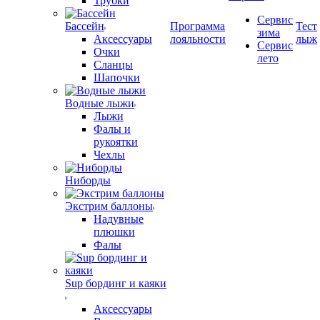
Трубки
Сервис
Бассейн
Программа
Тест
зима
Аксессуары
лояльности
лыж
Сервис
Очки
лето
Сланцы
Шапочки
Водные лыжи
Лыжи
Фалы и
рукоятки
Чехлы
Ниборды
Экстрим баллоны
Надувные
плюшки
Фалы
Sup бординг и каяки
Аксессуары