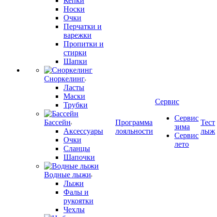
Кепки
Носки
Очки
Перчатки и
варежки
Пропитки и
стирки
Шапки
Сноркелинг
Ласты
Маски
Сервис
Трубки
Сервис
Бассейн
Программа
Тест
зима
Аксессуары
лояльности
лыж
Сервис
Очки
лето
Сланцы
Шапочки
Водные лыжи
Лыжи
Фалы и
рукоятки
Чехлы