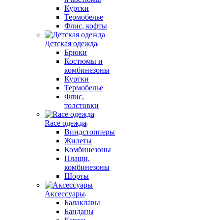
Куртки
Термобелье
Флис, кофты
Детская одежда
Брюки
Костюмы и
комбинезоны
Куртки
Термобелье
Флис,
толстовки
Race одежда
Виндстопперы
Жилеты
Комбинезоны
Плащи,
комбинезоны
Шорты
Аксессуары
Балаклавы
Банданы