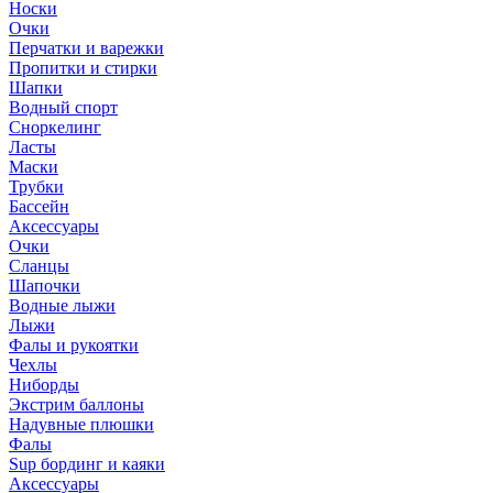
Носки
Очки
Перчатки и варежки
Пропитки и стирки
Шапки
Водный спорт
Сноркелинг
Ласты
Маски
Трубки
Бассейн
Аксессуары
Очки
Сланцы
Шапочки
Водные лыжи
Лыжи
Фалы и рукоятки
Чехлы
Ниборды
Экстрим баллоны
Надувные плюшки
Фалы
Sup бординг и каяки
Аксессуары