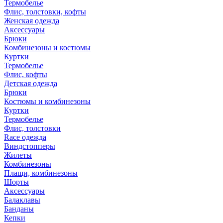
Термобелье
Флис, толстовки, кофты
Женская одежда
Аксессуары
Брюки
Комбинезоны и костюмы
Куртки
Термобелье
Флис, кофты
Детская одежда
Брюки
Костюмы и комбинезоны
Куртки
Термобелье
Флис, толстовки
Race одежда
Виндстопперы
Жилеты
Комбинезоны
Плащи, комбинезоны
Шорты
Аксессуары
Балаклавы
Банданы
Кепки