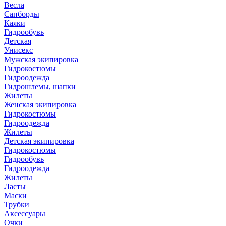
Весла
Сапборды
Каяки
Гидрообувь
Детская
Унисекс
Мужская экипировка
Гидрокостюмы
Гидроодежда
Гидрошлемы, шапки
Жилеты
Женская экипировка
Гидрокостюмы
Гидроодежда
Жилеты
Детская экипировка
Гидрокостюмы
Гидрообувь
Гидроодежда
Жилеты
Ласты
Маски
Трубки
Аксессуары
Очки