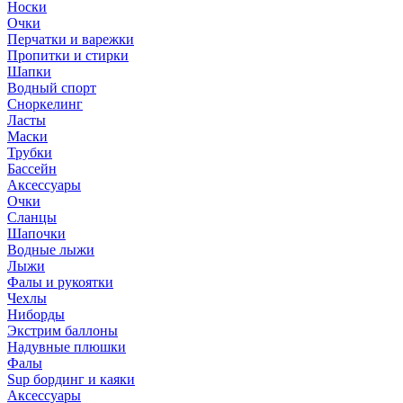
Носки
Очки
Перчатки и варежки
Пропитки и стирки
Шапки
Водный спорт
Сноркелинг
Ласты
Маски
Трубки
Бассейн
Аксессуары
Очки
Сланцы
Шапочки
Водные лыжи
Лыжи
Фалы и рукоятки
Чехлы
Ниборды
Экстрим баллоны
Надувные плюшки
Фалы
Sup бординг и каяки
Аксессуары