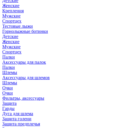
Детские
Женские
Крепления
Мужские
Спортцех
Тестовые лыжи
Горнолыжные ботинки
Детские
Женские
Мужские
Спортцех
Палки
Аксессуары для палок
Палки
Шлемы
Аксессуары для шлемов
Шлемы
Очки
Очки
Фильтры, аксессуары
Защита
Гарды
Дуга для шлема
Защита голени
Защита предплечья