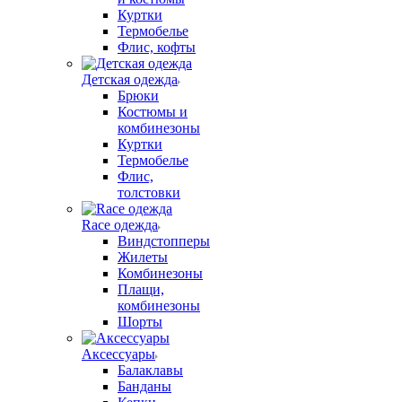
Куртки
Термобелье
Флис, кофты
Детская одежда
Брюки
Костюмы и
комбинезоны
Куртки
Термобелье
Флис,
толстовки
Race одежда
Виндстопперы
Жилеты
Комбинезоны
Плащи,
комбинезоны
Шорты
Аксессуары
Балаклавы
Банданы