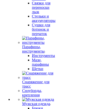
Связки для
переноски
лыж
Стельки и
аккумуляторы
Сушки для
ботинок и
перчаток
Парафины,
инструменты
Инструменты
Мази,
парафины
Щетки
Снаряжение для
трасс
Сноуборды,
крепления
Мужская одежда
Брюки