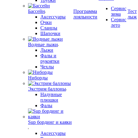
Трубки
Сервис
Бассейн
Программа
Тест
зима
Аксессуары
лояльности
лыж
Сервис
Очки
лето
Сланцы
Шапочки
Водные лыжи
Лыжи
Фалы и
рукоятки
Чехлы
Ниборды
Экстрим баллоны
Надувные
плюшки
Фалы
Sup бординг и каяки
Аксессуары