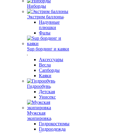
Ниборды
Экстрим баллоны
Надувные
плюшки
Фалы
Sup бординг и каяки
Аксессуары
Весла
Сапборды
Каяки
Гидрообувь
Детская
Унисекс
Мужская
экипировка
Гидрокостюмы
Гидроодежда