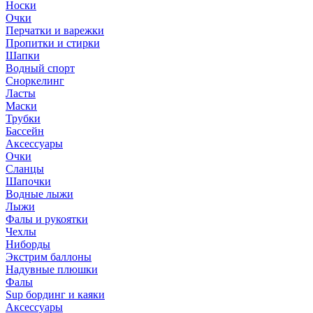
Носки
Очки
Перчатки и варежки
Пропитки и стирки
Шапки
Водный спорт
Сноркелинг
Ласты
Маски
Трубки
Бассейн
Аксессуары
Очки
Сланцы
Шапочки
Водные лыжи
Лыжи
Фалы и рукоятки
Чехлы
Ниборды
Экстрим баллоны
Надувные плюшки
Фалы
Sup бординг и каяки
Аксессуары