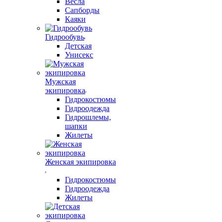
Весла
Сапборды
Каяки
Гидрообувь
Детская
Унисекс
Мужская
экипировка
Гидрокостюмы
Гидроодежда
Гидрошлемы,
шапки
Жилеты
Женская экипировка
Гидрокостюмы
Гидроодежда
Жилеты