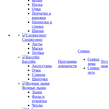
Кепки
Носки
Очки
Перчатки и
варежки
Пропитки и
стирки
Шапки
Сноркелинг
Ласты
Маски
Сервис
Трубки
Сервис
Бассейн
Программа
Тест
зима
Аксессуары
лояльности
лыж
Сервис
Очки
лето
Сланцы
Шапочки
Водные лыжи
Лыжи
Фалы и
рукоятки
Чехлы