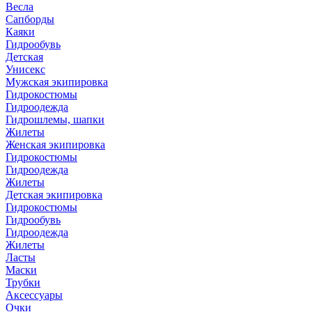
Весла
Сапборды
Каяки
Гидрообувь
Детская
Унисекс
Мужская экипировка
Гидрокостюмы
Гидроодежда
Гидрошлемы, шапки
Жилеты
Женская экипировка
Гидрокостюмы
Гидроодежда
Жилеты
Детская экипировка
Гидрокостюмы
Гидрообувь
Гидроодежда
Жилеты
Ласты
Маски
Трубки
Аксессуары
Очки