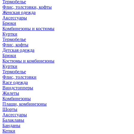
Термобелье
Флис, толстовки, кофты
Женская одежда
Аксессуары
Брюки
Комбинезоны и костюмы
Куртки
Термобелье
Флис, кофты
Детская одежда
Брюки
Костюмы и комбинезоны
Куртки
Термобелье
Флис, толстовки
Race одежда
Виндстопперы
Жилеты
Комбинезоны
Плащи, комбинезоны
Шорты
Аксессуары
Балаклавы
Банданы
Кепки