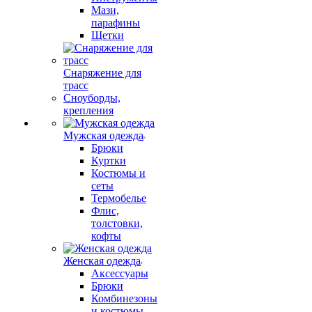
Мази,
парафины
Щетки
Снаряжение для
трасс
Сноуборды,
крепления
Мужская одежда
Брюки
Куртки
Костюмы и
сеты
Термобелье
Флис,
толстовки,
кофты
Женская одежда
Аксессуары
Брюки
Комбинезоны
и костюмы