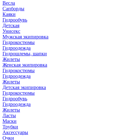
Весла
Сапборды
Каяки
Гидрообувь
Детская
Унисекс
Мужская экипировка
Гидрокостюмы
Гидроодежда
Гидрошлемы, шапки
Жилеты
Женская экипировка
Гидрокостюмы
Гидроодежда
Жилеты
Детская экипировка
Гидрокостюмы
Гидрообувь
Гидроодежда
Жилеты
Ласты
Маски
Трубки
Аксессуары
Очки