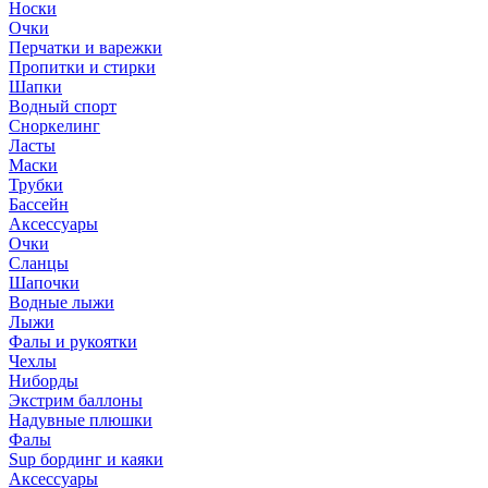
Носки
Очки
Перчатки и варежки
Пропитки и стирки
Шапки
Водный спорт
Сноркелинг
Ласты
Маски
Трубки
Бассейн
Аксессуары
Очки
Сланцы
Шапочки
Водные лыжи
Лыжи
Фалы и рукоятки
Чехлы
Ниборды
Экстрим баллоны
Надувные плюшки
Фалы
Sup бординг и каяки
Аксессуары