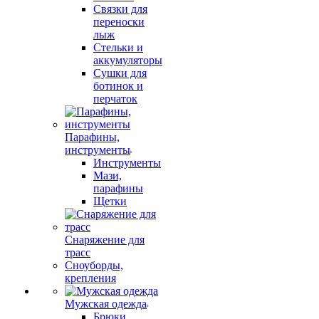
Связки для
переноски
лыж
Стельки и
аккумуляторы
Сушки для
ботинок и
перчаток
Парафины,
инструменты
Инструменты
Мази,
парафины
Щетки
Снаряжение для
трасс
Сноуборды,
крепления
Мужская одежда
Брюки