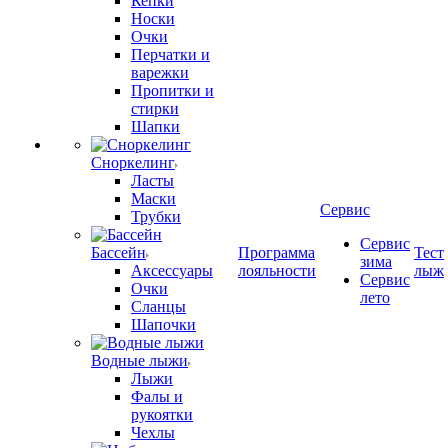
Кепки
Носки
Очки
Перчатки и
варежки
Пропитки и
стирки
Шапки
Сноркелинг
Ласты
Маски
Сервис
Трубки
Сервис
Бассейн
Программа
Тест
зима
Аксессуары
лояльности
лыж
Сервис
Очки
лето
Сланцы
Шапочки
Водные лыжи
Лыжи
Фалы и
рукоятки
Чехлы