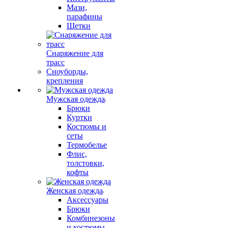
Мази,
парафины
Щетки
Снаряжение для
трасс
Сноуборды,
крепления
Мужская одежда
Брюки
Куртки
Костюмы и
сеты
Термобелье
Флис,
толстовки,
кофты
Женская одежда
Аксессуары
Брюки
Комбинезоны
и костюмы