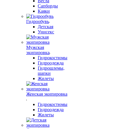
Весла
Сапборды
Каяки
Гидрообувь
Детская
Унисекс
Мужская
экипировка
Гидрокостюмы
Гидроодежда
Гидрошлемы,
шапки
Жилеты
Женская экипировка
Гидрокостюмы
Гидроодежда
Жилеты