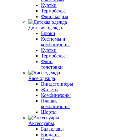
Куртки
Термобелье
Флис, кофты
Детская одежда
Брюки
Костюмы и
комбинезоны
Куртки
Термобелье
Флис,
толстовки
Race одежда
Виндстопперы
Жилеты
Комбинезоны
Плащи,
комбинезоны
Шорты
Аксессуары
Балаклавы
Банданы