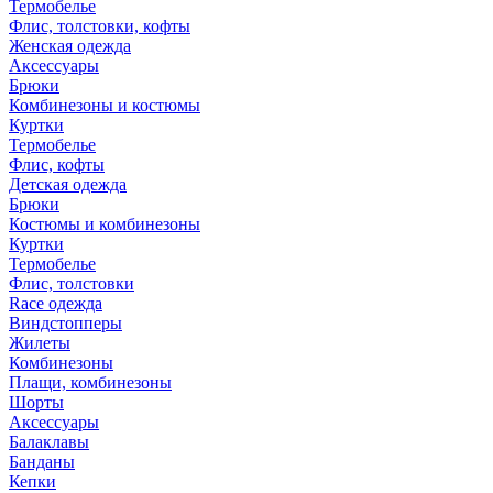
Термобелье
Флис, толстовки, кофты
Женская одежда
Аксессуары
Брюки
Комбинезоны и костюмы
Куртки
Термобелье
Флис, кофты
Детская одежда
Брюки
Костюмы и комбинезоны
Куртки
Термобелье
Флис, толстовки
Race одежда
Виндстопперы
Жилеты
Комбинезоны
Плащи, комбинезоны
Шорты
Аксессуары
Балаклавы
Банданы
Кепки