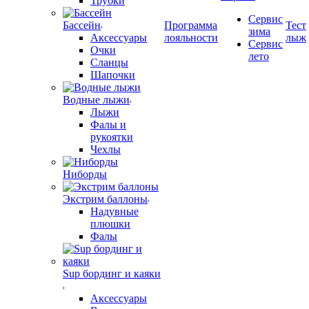
Трубки
Сервис
Бассейн
Программа
Тест
зима
Аксессуары
лояльности
лыж
Сервис
Очки
лето
Сланцы
Шапочки
Водные лыжи
Лыжи
Фалы и
рукоятки
Чехлы
Ниборды
Экстрим баллоны
Надувные
плюшки
Фалы
Sup бординг и каяки
Аксессуары