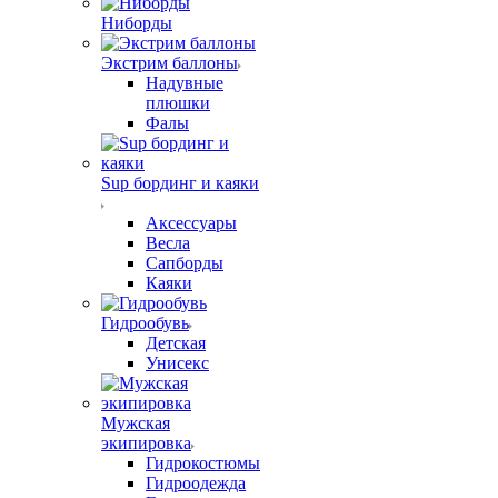
Ниборды
Экстрим баллоны
Надувные
плюшки
Фалы
Sup бординг и каяки
Аксессуары
Весла
Сапборды
Каяки
Гидрообувь
Детская
Унисекс
Мужская
экипировка
Гидрокостюмы
Гидроодежда