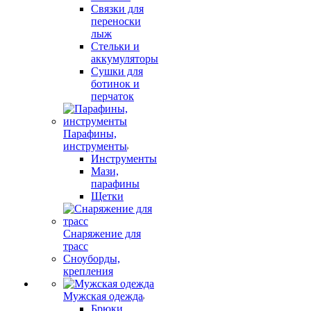
Связки для
переноски
лыж
Стельки и
аккумуляторы
Сушки для
ботинок и
перчаток
Парафины,
инструменты
Инструменты
Мази,
парафины
Щетки
Снаряжение для
трасс
Сноуборды,
крепления
Мужская одежда
Брюки