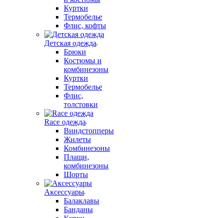
Куртки
Термобелье
Флис, кофты
Детская одежда
Брюки
Костюмы и
комбинезоны
Куртки
Термобелье
Флис,
толстовки
Race одежда
Виндстопперы
Жилеты
Комбинезоны
Плащи,
комбинезоны
Шорты
Аксессуары
Балаклавы
Банданы