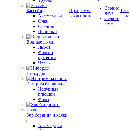
Трубки
Сервис
Бассейн
Программа
Тест
зима
Аксессуары
лояльности
лыж
Сервис
Очки
лето
Сланцы
Шапочки
Водные лыжи
Лыжи
Фалы и
рукоятки
Чехлы
Ниборды
Экстрим баллоны
Надувные
плюшки
Фалы
Sup бординг и каяки
Аксессуары