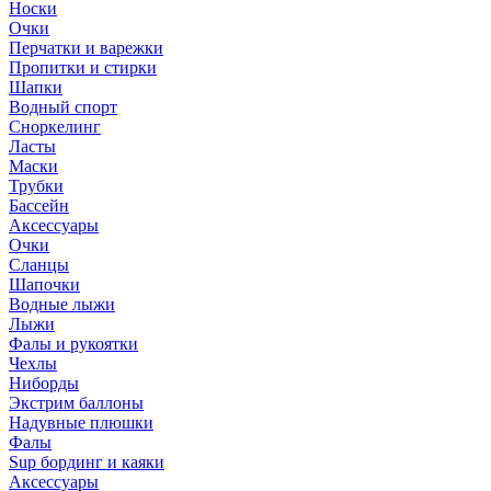
Носки
Очки
Перчатки и варежки
Пропитки и стирки
Шапки
Водный спорт
Сноркелинг
Ласты
Маски
Трубки
Бассейн
Аксессуары
Очки
Сланцы
Шапочки
Водные лыжи
Лыжи
Фалы и рукоятки
Чехлы
Ниборды
Экстрим баллоны
Надувные плюшки
Фалы
Sup бординг и каяки
Аксессуары