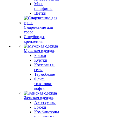
Мази,
парафины
Щетки
Снаряжение для
трасс
Сноуборды,
крепления
Мужская одежда
Брюки
Куртки
Костюмы и
сеты
Термобелье
Флис,
толстовки,
кофты
Женская одежда
Аксессуары
Брюки
Комбинезоны
и костюмы