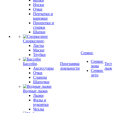
Кепки
Носки
Очки
Перчатки и
варежки
Пропитки и
стирки
Шапки
Сноркелинг
Ласты
Маски
Сервис
Трубки
Сервис
Бассейн
Программа
Тест
зима
Аксессуары
лояльности
лыж
Сервис
Очки
лето
Сланцы
Шапочки
Водные лыжи
Лыжи
Фалы и
рукоятки
Чехлы