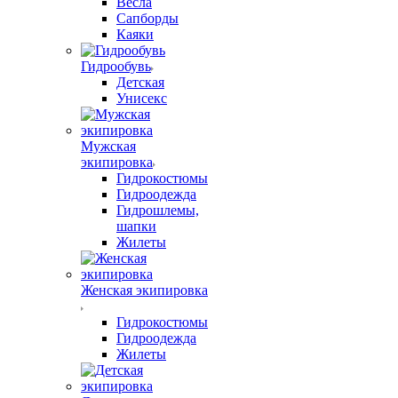
Весла
Сапборды
Каяки
Гидрообувь
Детская
Унисекс
Мужская
экипировка
Гидрокостюмы
Гидроодежда
Гидрошлемы,
шапки
Жилеты
Женская экипировка
Гидрокостюмы
Гидроодежда
Жилеты