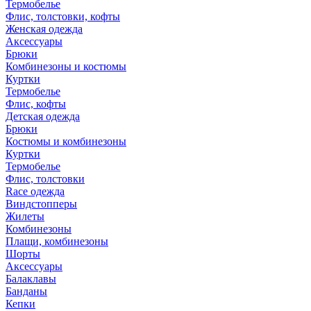
Термобелье
Флис, толстовки, кофты
Женская одежда
Аксессуары
Брюки
Комбинезоны и костюмы
Куртки
Термобелье
Флис, кофты
Детская одежда
Брюки
Костюмы и комбинезоны
Куртки
Термобелье
Флис, толстовки
Race одежда
Виндстопперы
Жилеты
Комбинезоны
Плащи, комбинезоны
Шорты
Аксессуары
Балаклавы
Банданы
Кепки