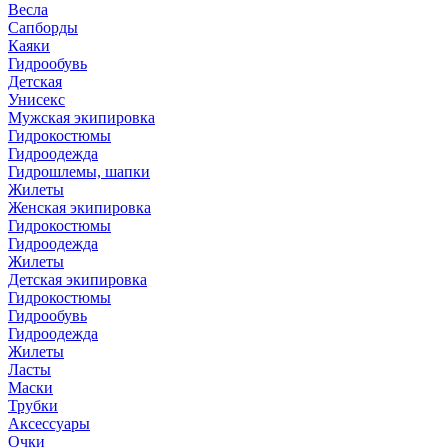
Весла
Сапборды
Каяки
Гидрообувь
Детская
Унисекс
Мужская экипировка
Гидрокостюмы
Гидроодежда
Гидрошлемы, шапки
Жилеты
Женская экипировка
Гидрокостюмы
Гидроодежда
Жилеты
Детская экипировка
Гидрокостюмы
Гидрообувь
Гидроодежда
Жилеты
Ласты
Маски
Трубки
Аксессуары
Очки