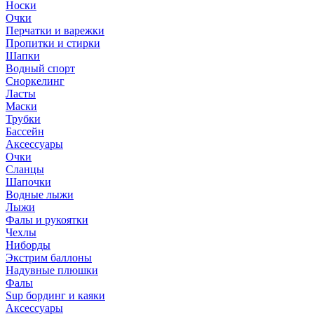
Носки
Очки
Перчатки и варежки
Пропитки и стирки
Шапки
Водный спорт
Сноркелинг
Ласты
Маски
Трубки
Бассейн
Аксессуары
Очки
Сланцы
Шапочки
Водные лыжи
Лыжи
Фалы и рукоятки
Чехлы
Ниборды
Экстрим баллоны
Надувные плюшки
Фалы
Sup бординг и каяки
Аксессуары