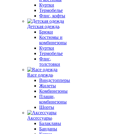
Куртки
Термобелье
Флис, кофты
Детская одежда
Брюки
Костюмы и
комбинезоны
Куртки
Термобелье
Флис,
толстовки
Race одежда
Виндстопперы
Жилеты
Комбинезоны
Плащи,
комбинезоны
Шорты
Аксессуары
Балаклавы
Банданы