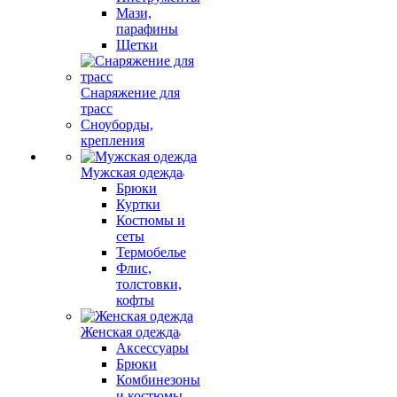
Мази,
парафины
Щетки
Снаряжение для
трасс
Сноуборды,
крепления
Мужская одежда
Брюки
Куртки
Костюмы и
сеты
Термобелье
Флис,
толстовки,
кофты
Женская одежда
Аксессуары
Брюки
Комбинезоны
и костюмы