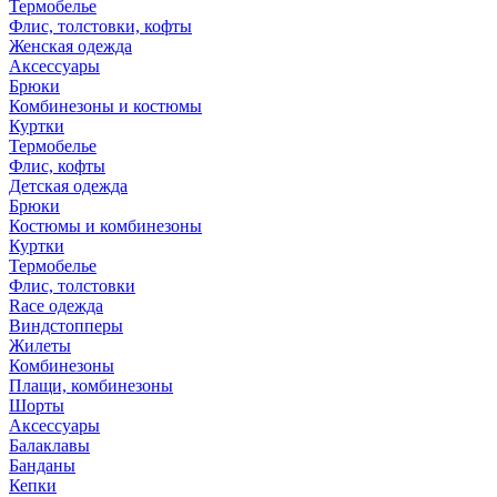
Термобелье
Флис, толстовки, кофты
Женская одежда
Аксессуары
Брюки
Комбинезоны и костюмы
Куртки
Термобелье
Флис, кофты
Детская одежда
Брюки
Костюмы и комбинезоны
Куртки
Термобелье
Флис, толстовки
Race одежда
Виндстопперы
Жилеты
Комбинезоны
Плащи, комбинезоны
Шорты
Аксессуары
Балаклавы
Банданы
Кепки