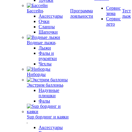
Трубки
Сервис
Бассейн
Программа
Тест
зима
Аксессуары
лояльности
лыж
Сервис
Очки
лето
Сланцы
Шапочки
Водные лыжи
Лыжи
Фалы и
рукоятки
Чехлы
Ниборды
Экстрим баллоны
Надувные
плюшки
Фалы
Sup бординг и каяки
Аксессуары