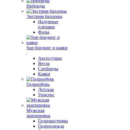
Ниборды
Экстрим баллоны
Надувные
плюшки
Фалы
Sup бординг и каяки
Аксессуары
Весла
Сапборды
Каяки
Гидрообувь
Детская
Унисекс
Мужская
экипировка
Гидрокостюмы
Гидроодежда