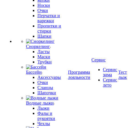
Кепки
Носки
Очки
Перчатки и
варежки
Пропитки и
стирки
Шапки
Сноркелинг
Ласты
Маски
Сервис
Трубки
Сервис
Бассейн
Программа
Тест
зима
Аксессуары
лояльности
лыж
Сервис
Очки
лето
Сланцы
Шапочки
Водные лыжи
Лыжи
Фалы и
рукоятки
Чехлы