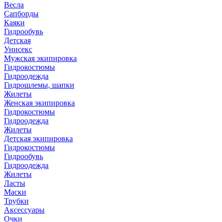
Весла
Сапборды
Каяки
Гидрообувь
Детская
Унисекс
Мужская экипировка
Гидрокостюмы
Гидроодежда
Гидрошлемы, шапки
Жилеты
Женская экипировка
Гидрокостюмы
Гидроодежда
Жилеты
Детская экипировка
Гидрокостюмы
Гидрообувь
Гидроодежда
Жилеты
Ласты
Маски
Трубки
Аксессуары
Очки