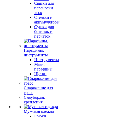
Связки для
переноски
лыж
Стельки и
аккумуляторы
Сушки для
ботинок и
перчаток
Парафины,
инструменты
Инструменты
Мази,
парафины
Щетки
Снаряжение для
трасс
Сноуборды,
крепления
Мужская одежда
Брюки