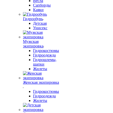
Весла
Сапборды
Каяки
Гидрообувь
Детская
Унисекс
Мужская
экипировка
Гидрокостюмы
Гидроодежда
Гидрошлемы,
шапки
Жилеты
Женская экипировка
Гидрокостюмы
Гидроодежда
Жилеты