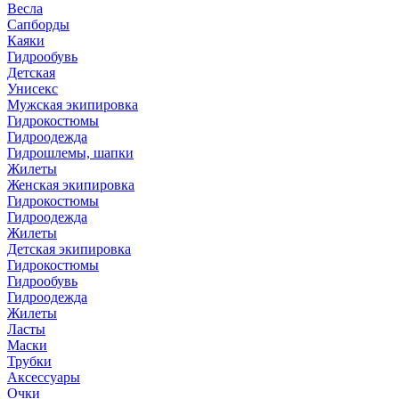
Весла
Сапборды
Каяки
Гидрообувь
Детская
Унисекс
Мужская экипировка
Гидрокостюмы
Гидроодежда
Гидрошлемы, шапки
Жилеты
Женская экипировка
Гидрокостюмы
Гидроодежда
Жилеты
Детская экипировка
Гидрокостюмы
Гидрообувь
Гидроодежда
Жилеты
Ласты
Маски
Трубки
Аксессуары
Очки