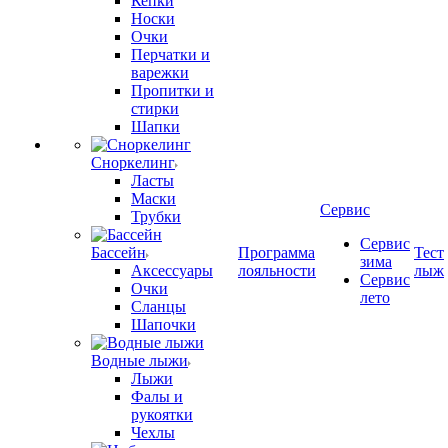
Кепки
Носки
Очки
Перчатки и
варежки
Пропитки и
стирки
Шапки
Сноркелинг
Ласты
Маски
Сервис
Трубки
Сервис
Бассейн
Программа
Тест
зима
Аксессуары
лояльности
лыж
Сервис
Очки
лето
Сланцы
Шапочки
Водные лыжи
Лыжи
Фалы и
рукоятки
Чехлы