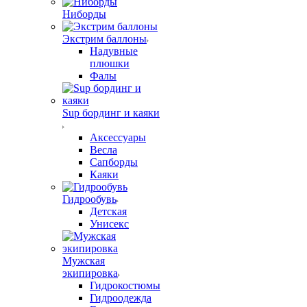
Ниборды
Экстрим баллоны
Надувные
плюшки
Фалы
Sup бординг и каяки
Аксессуары
Весла
Сапборды
Каяки
Гидрообувь
Детская
Унисекс
Мужская
экипировка
Гидрокостюмы
Гидроодежда