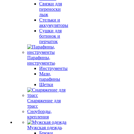
Связки для
переноски
лыж
Стельки и
аккумуляторы
Сушки для
ботинок и
перчаток
Парафины,
инструменты
Инструменты
Мази,
парафины
Щетки
Снаряжение для
трасс
Сноуборды,
крепления
Мужская одежда
Брюки