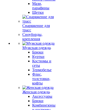
Мази,
парафины
Щетки
Снаряжение для
трасс
Сноуборды,
крепления
Мужская одежда
Брюки
Куртки
Костюмы и
сеты
Термобелье
Флис,
толстовки,
кофты
Женская одежда
Аксессуары
Брюки
Комбинезоны
и костюмы