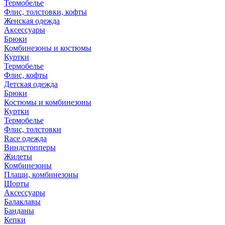
Термобелье
Флис, толстовки, кофты
Женская одежда
Аксессуары
Брюки
Комбинезоны и костюмы
Куртки
Термобелье
Флис, кофты
Детская одежда
Брюки
Костюмы и комбинезоны
Куртки
Термобелье
Флис, толстовки
Race одежда
Виндстопперы
Жилеты
Комбинезоны
Плащи, комбинезоны
Шорты
Аксессуары
Балаклавы
Банданы
Кепки