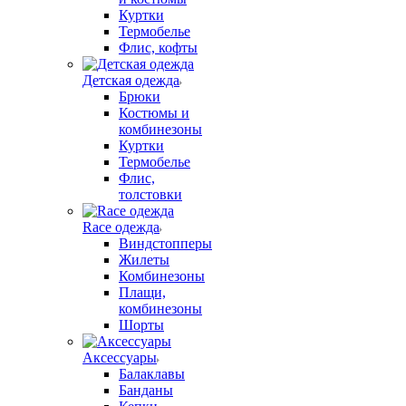
Куртки
Термобелье
Флис, кофты
Детская одежда
Брюки
Костюмы и
комбинезоны
Куртки
Термобелье
Флис,
толстовки
Race одежда
Виндстопперы
Жилеты
Комбинезоны
Плащи,
комбинезоны
Шорты
Аксессуары
Балаклавы
Банданы