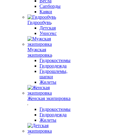
Весла
Сапборды
Каяки
Гидрообувь
Детская
Унисекс
Мужская
экипировка
Гидрокостюмы
Гидроодежда
Гидрошлемы,
шапки
Жилеты
Женская экипировка
Гидрокостюмы
Гидроодежда
Жилеты