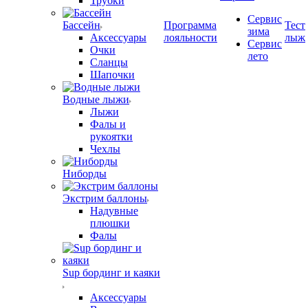
Трубки
Сервис
Бассейн
Программа
Тест
зима
Аксессуары
лояльности
лыж
Сервис
Очки
лето
Сланцы
Шапочки
Водные лыжи
Лыжи
Фалы и
рукоятки
Чехлы
Ниборды
Экстрим баллоны
Надувные
плюшки
Фалы
Sup бординг и каяки
Аксессуары