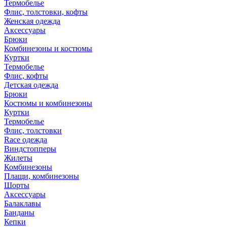
Термобелье
Флис, толстовки, кофты
Женская одежда
Аксессуары
Брюки
Комбинезоны и костюмы
Куртки
Термобелье
Флис, кофты
Детская одежда
Брюки
Костюмы и комбинезоны
Куртки
Термобелье
Флис, толстовки
Race одежда
Виндстопперы
Жилеты
Комбинезоны
Плащи, комбинезоны
Шорты
Аксессуары
Балаклавы
Банданы
Кепки