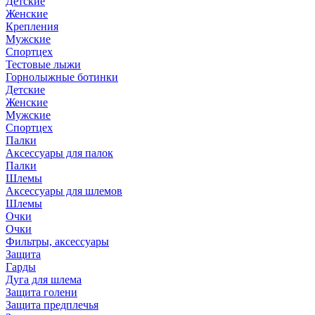
Детские
Женские
Крепления
Мужские
Спортцех
Тестовые лыжи
Горнолыжные ботинки
Детские
Женские
Мужские
Спортцех
Палки
Аксессуары для палок
Палки
Шлемы
Аксессуары для шлемов
Шлемы
Очки
Очки
Фильтры, аксессуары
Защита
Гарды
Дуга для шлема
Защита голени
Защита предплечья