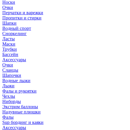
Носки
Очки
Перчатки и варежки
Пропитки и стирки
Шапки
Водный спорт
Сноркелинг
Ласты
Маски
Трубки
Бассейн
Аксессуары
Очки
Сланцы
Шапочки
Водные лыжи
Лыжи
Фалы и рукоятки
Чехлы
Ниборды
Экстрим баллоны
Надувные плюшки
Фалы
Sup бординг и каяки
Аксессуары