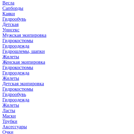
Весла
Сапборды
Каяки
Гидрообувь
Детская
Унисекс
Мужская экипировка
Гидрокостюмы
Гидроодежда
Гидрошлемы, шапки
Жилеты
Женская экипировка
Гидрокостюмы
Гидроодежда
Жилеты
Детская экипировка
Гидрокостюмы
Гидрообувь
Гидроодежда
Жилеты
Ласты
Маски
Трубки
Аксессуары
Очки