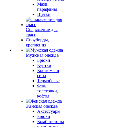
Мази,
парафины
Щетки
Снаряжение для
трасс
Сноуборды,
крепления
Мужская одежда
Брюки
Куртки
Костюмы и
сеты
Термобелье
Флис,
толстовки,
кофты
Женская одежда
Аксессуары
Брюки
Комбинезоны
и костюмы