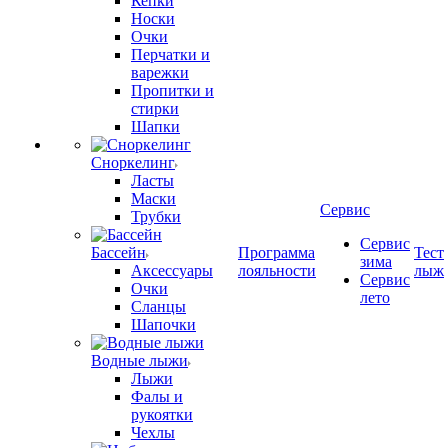
Кепки
Носки
Очки
Перчатки и
варежки
Пропитки и
стирки
Шапки
Сноркелинг
Ласты
Маски
Сервис
Трубки
Сервис
Бассейн
Программа
Тест
зима
Аксессуары
лояльности
лыж
Сервис
Очки
лето
Сланцы
Шапочки
Водные лыжи
Лыжи
Фалы и
рукоятки
Чехлы