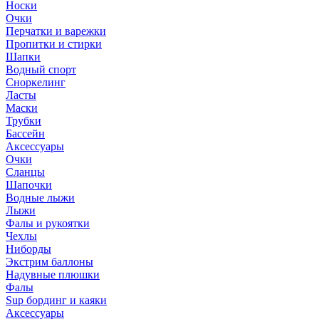
Носки
Очки
Перчатки и варежки
Пропитки и стирки
Шапки
Водный спорт
Сноркелинг
Ласты
Маски
Трубки
Бассейн
Аксессуары
Очки
Сланцы
Шапочки
Водные лыжи
Лыжи
Фалы и рукоятки
Чехлы
Ниборды
Экстрим баллоны
Надувные плюшки
Фалы
Sup бординг и каяки
Аксессуары