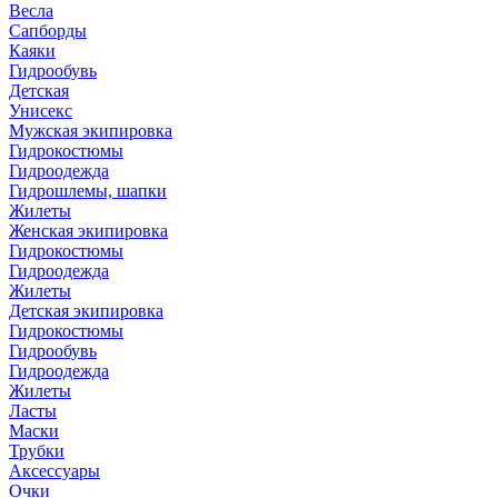
Весла
Сапборды
Каяки
Гидрообувь
Детская
Унисекс
Мужская экипировка
Гидрокостюмы
Гидроодежда
Гидрошлемы, шапки
Жилеты
Женская экипировка
Гидрокостюмы
Гидроодежда
Жилеты
Детская экипировка
Гидрокостюмы
Гидрообувь
Гидроодежда
Жилеты
Ласты
Маски
Трубки
Аксессуары
Очки