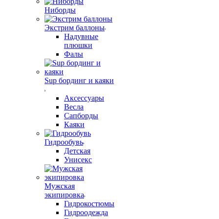
Ниборды
Экстрим баллоны
Надувные
плюшки
Фалы
Sup бординг и каяки
Аксессуары
Весла
Сапборды
Каяки
Гидрообувь
Детская
Унисекс
Мужская
экипировка
Гидрокостюмы
Гидроодежда