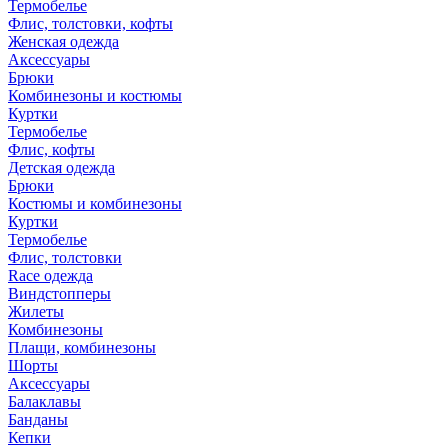
Термобелье
Флис, толстовки, кофты
Женская одежда
Аксессуары
Брюки
Комбинезоны и костюмы
Куртки
Термобелье
Флис, кофты
Детская одежда
Брюки
Костюмы и комбинезоны
Куртки
Термобелье
Флис, толстовки
Race одежда
Виндстопперы
Жилеты
Комбинезоны
Плащи, комбинезоны
Шорты
Аксессуары
Балаклавы
Банданы
Кепки