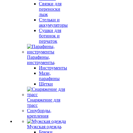
Связки для
переноски
лыж
Стельки и
аккумуляторы
Сушки для
ботинок и
перчаток
Парафины,
инструменты
Инструменты
Мази,
парафины
Щетки
Снаряжение для
трасс
Сноуборды,
крепления
Мужская одежда
Брюки