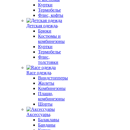
Куртки
Термобелье
Флис, кофты
Детская одежда
Брюки
Костюмы и
комбинезоны
Куртки
Термобелье
Флис,
толстовки
Race одежда
Виндстопперы
Жилеты
Комбинезоны
Плащи,
комбинезоны
Шорты
Аксессуары
Балаклавы
Банданы