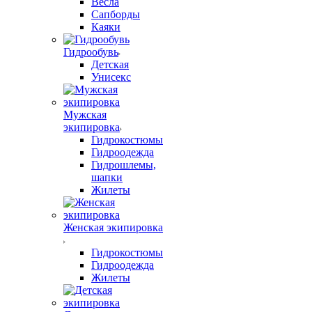
Весла
Сапборды
Каяки
Гидрообувь
Детская
Унисекс
Мужская
экипировка
Гидрокостюмы
Гидроодежда
Гидрошлемы,
шапки
Жилеты
Женская экипировка
Гидрокостюмы
Гидроодежда
Жилеты