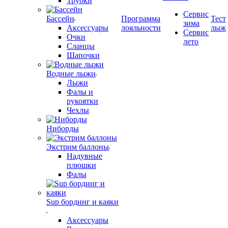
Трубки
Сервис
Бассейн
Программа
Тест
зима
Аксессуары
лояльности
лыж
Сервис
Очки
лето
Сланцы
Шапочки
Водные лыжи
Лыжи
Фалы и
рукоятки
Чехлы
Ниборды
Экстрим баллоны
Надувные
плюшки
Фалы
Sup бординг и каяки
Аксессуары